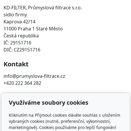
KD-FILTER, Průmyslová filtrace s.r.o.
sídlo firmy
Kaprova 42/14
11000 Praha 1 Staré Město
Česká republika
IČ: 29151716
DIČ: CZ29151716
Kontakt
info@prumyslova-filtrace.cz
+420 222 364 282
Oblíbené odkazy
Využíváme soubory cookies
Katalog filtrů MANN
Kliknutím na Přijmout cookies dáváte souhlas s uložením
KDFILTER.CZ
vybraných cookies (nutné, preferenční, výkonnostní,
FILTR-FILTRY.CZ
marketingové). Cookies používáme pro lepší fungování
FILTER-FILTERS.EU