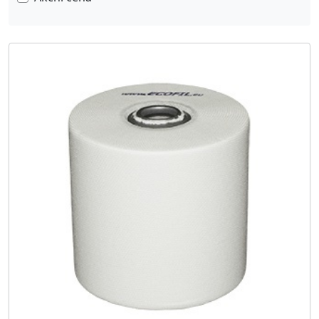
FILTRY SOLBERG
21
VZDUCHOVÉ FILTRY
41
KAPSOVÉ FILTRY
70
RÁMEČKOVÉ FILTRY
15
FILTRY A FILTRAČNÍ VLOŽKY
92
FILTRY INTERNORMEN
0
FILTRY PENTEK
1
FILTRY KUBOTA
1
FILTRY ECOFIL
10
FILTRAČNÍ PAPÍR V ROLÍCH
8
FILTRY TEKA
2