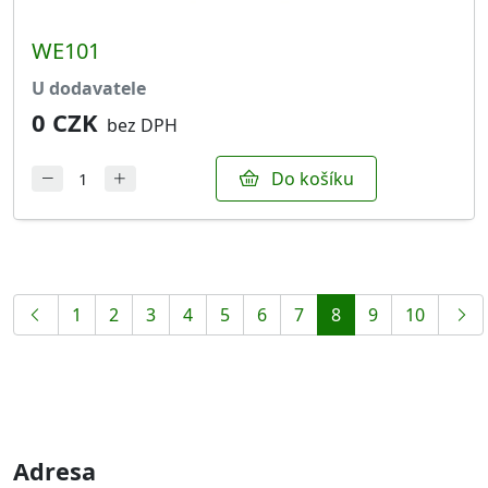
WE101
u dodavatele
0 CZK
bez DPH
Do košíku
1
2
3
4
5
6
7
8
9
10
Adresa