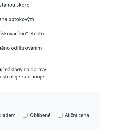
 stanou skoro
ycena obtokovým
pískovacímu" efektu
něno odfiltrováním
jí náklady na opravy.
osti oleje zabraňuje
kladem
Oblíbené
Akční cena