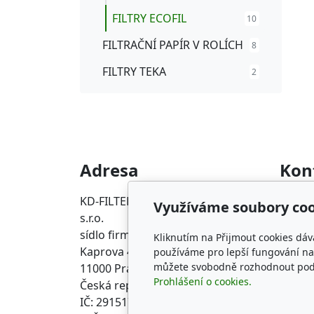
FILTRY ECOFIL
10
FILTRAČNÍ PAPÍR V ROLÍCH
8
FILTRY TEKA
2
Adresa
Kon
KD-FILTER, Průmyslová filtrace
info@p
Využíváme soubory coo
s.r.o.
+420 2
sídlo firmy
Kliknutím na Přijmout cookies dáv
Kaprova 42/14
používáme pro lepší fungování naš
můžete svobodně rozhodnout pod t
11000 Praha 1 Staré Město
Prohlášení o cookies.
Česká republika
IČ: 29151716