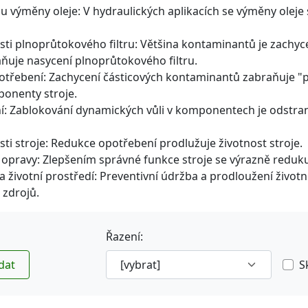
lu výměny oleje: V hydraulických aplikacích se výměny oleje
sti plnoprůtokového filtru: Většina kontaminantů je zach
aňuje nasycení plnoprůtokového filtru.
otřebení: Zachycení částicových kontaminantů zabraňuje "
ponenty stroje.
í: Zablokování dynamických vůli v komponentech je odstra
ti stroje: Redukce opotřebení prodlužuje životnost stroje.
opravy: Zlepšením správné funkce stroje se výrazně reduku
 životní prostředí: Preventivní údržba a prodloužení životn
 zdrojů.
Řazení:
dat
S