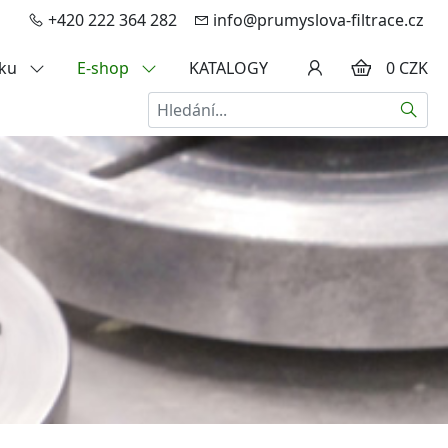
+420 222 364 282
info@prumyslova-filtrace.cz
zku
E-shop
KATALOGY
0 CZK
Hledat
a