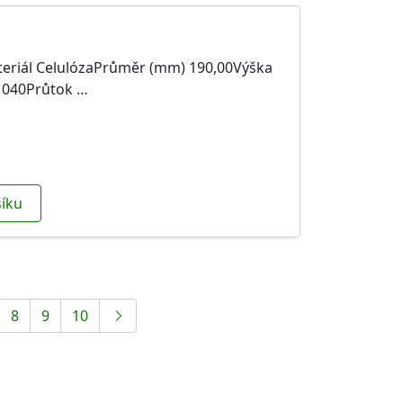
eriál CelulózaPrůměr (mm) 190,00Výška
1040Průtok …
íku
8
9
10