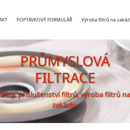
AKT
POPTÁVKOVÝ FORMULÁŘ
Výroba filtrů na zaká
PRŮMYSLOVÁ
FILTRACE
filtry, příslušenství filtrů, výroba filtrů n
zakázku