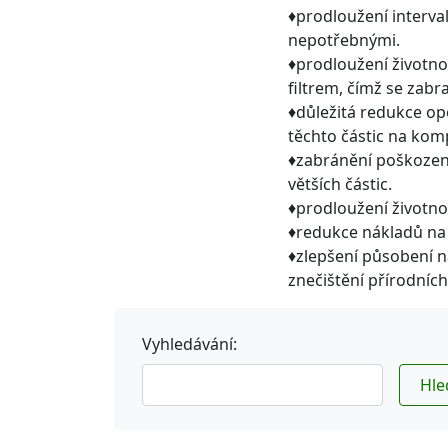
♦prodloužení interva
nepotřebnými.
♦prodloužení životno
filtrem, čímž se zabr
♦důležitá redukce op
těchto částic na kom
♦zabránění poškozen
větších částic.
♦prodloužení životnos
♦redukce nákladů na 
♦zlepšení působení na
znečištění přírodních
Vyhledávání:
Hle