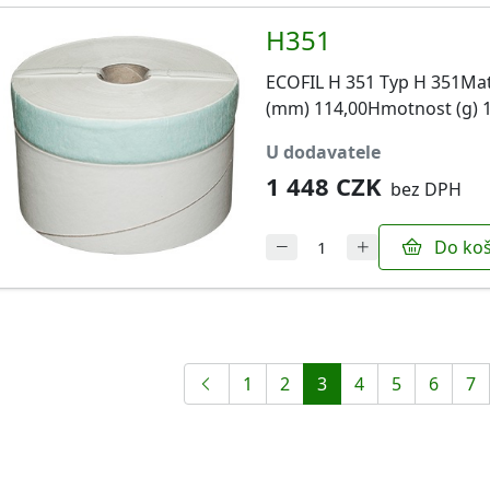
H351
ECOFIL H 351 Typ H 351Mat
(mm) 114,00Hmotnost (g) 
u dodavatele
1 448 CZK
bez DPH
Do koš
1
2
3
4
5
6
7