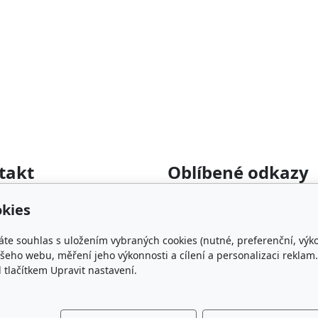
takt
Oblíbené odkazy
rumyslova-filtrace.cz
Katalog filtrů MANN
kies
22 364 282
KDFILTER.CZ
FILTR-FILTRY.CZ
áte souhlas s uložením vybraných cookies (nutné, preferenční, výk
FILTER-FILTERS.EU
eho webu, měření jeho výkonnosti a cílení a personalizaci reklam.
lačítkem Upravit nastavení.
Vyhledávání filtrů podle ro