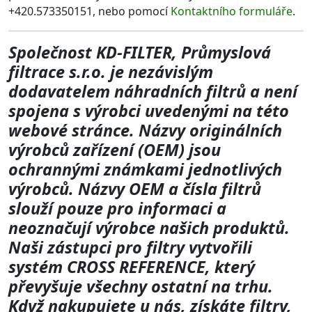
+420.573350151, nebo pomocí
Kontaktního formuláře
.
Společnost KD-FILTER, Průmyslová
filtrace s.r.o. je nezávislým
dodavatelem náhradních filtrů a není
spojena s výrobci uvedenými na této
webové stránce. Názvy originálních
výrobců zařízení (OEM) jsou
ochrannými známkami jednotlivých
výrobců. Názvy OEM a čísla filtrů
slouží pouze pro informaci a
neoznačují výrobce našich produktů.
Naši zástupci pro filtry vytvořili
systém CROSS REFERENCE, který
převyšuje všechny ostatní na trhu.
Když nakupujete u nás, získáte filtry,