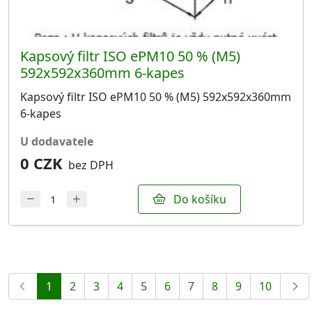
Kapsový filtr ISO ePM10 50 % (M5)
592x592x360mm 6-kapes
Kapsový filtr ISO ePM10 50 % (M5) 592x592x360mm
6-kapes
u dodavatele
0 CZK
bez DPH
Do košíku
1
2
3
4
5
6
7
8
9
10