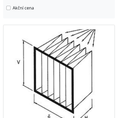
Akční cena
FILTRY A FILTRAČNÍ VLOŽKY SF FILTER
14
FILTRY SOLBERG
21
VZDUCHOVÉ FILTRY
41
KAPSOVÉ FILTRY
70
Kapsové filtry v plastovém rámu
24
Kapsové filtry v kovovém rámu
5
RÁMEČKOVÉ FILTRY
15
FILTRY A FILTRAČNÍ VLOŽKY
92
FILTRAČNÍ PAPÍR V ROLÍCH
8
FILTRY TEKA
2