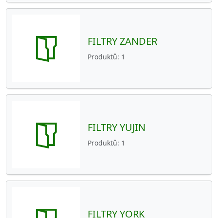
FILTRY SOLBERG
21
VZDUCHOVÉ FILTRY
41
FILTRY ZANDER
KAPSOVÉ FILTRY
70
Produktů
1
RÁMEČKOVÉ FILTRY
15
FILTRY A FILTRAČNÍ VLOŽKY
92
FILTRAČNÍ PAPÍR V ROLÍCH
8
FILTRY TEKA
2
FILTRY YUJIN
Produktů
1
FILTRY YORK