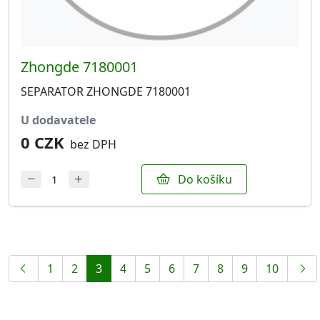
Zhongde 7180001
SEPARATOR ZHONGDE 7180001
u dodavatele
0 CZK
bez DPH
Do košíku
1
2
3
4
5
6
7
8
9
10