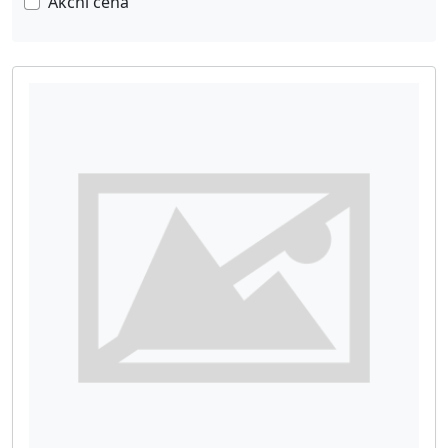
Akční cena
FILTRY A FILTRAČNÍ VLOŽKY SF FILTER
14
FILTRY SOLBERG
21
VZDUCHOVÉ FILTRY
41
KAPSOVÉ FILTRY
70
RÁMEČKOVÉ FILTRY
15
FILTRY A FILTRAČNÍ VLOŽKY
92
FILTRAČNÍ PAPÍR V ROLÍCH
8
FILTRY TEKA
2