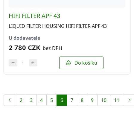
HIFI FILTER APF 43
LIQUID FILTER HOUSING HIFI FILTER APF 43
u dodavatele
2 780 CZK
bez DPH
Do košíku
2
3
4
5
6
7
8
9
10
11