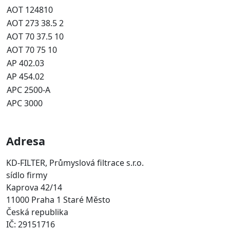
AOT 124810
AOT 273 38.5 2
AOT 70 37.5 10
AOT 70 75 10
AP 402.03
AP 454.02
APC 2500-A
APC 3000
Adresa
KD-FILTER, Průmyslová filtrace s.r.o.
sídlo firmy
Kaprova 42/14
11000 Praha 1 Staré Město
Česká republika
IČ: 29151716