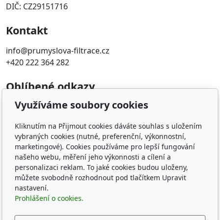
DIČ: CZ29151716
Kontakt
info@prumyslova-filtrace.cz
+420 222 364 282
Oblíbené odkazy
Využíváme soubory cookies
Katalog filtrů MANN
KDFILTER.CZ
Kliknutím na Přijmout cookies dáváte souhlas s uložením
FILTR-FILTRY.CZ
vybraných cookies (nutné, preferenční, výkonnostní,
FILTER-FILTERS.EU
marketingové). Cookies používáme pro lepší fungování
Vyhledávání filtrů podle rozměru
našeho webu, měření jeho výkonnosti a cílení a
personalizaci reklam. To jaké cookies budou uloženy,
Sledujte nás
můžete svobodně rozhodnout pod tlačítkem Upravit
nastavení.
Prohlášení o cookies.