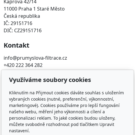
Kaprova 42/14
11000 Praha 1 Staré Město
Česká republika
IČ: 29151716
DIČ: CZ29151716
Kontakt
info@prumyslova-filtrace.cz
+420 222 364 282
Oblíbené odkazy
Využíváme soubory cookies
Katalog filtrů MANN
Kliknutím na Přijmout cookies dáváte souhlas s uložením
KDFILTER.CZ
vybraných cookies (nutné, preferenční, výkonnostní,
marketingové). Cookies používáme pro lepší fungování
FILTR-FILTRY.CZ
našeho webu, měření jeho výkonnosti a cílení a
FILTER-FILTERS.EU
personalizaci reklam. To jaké cookies budou uloženy,
Vyhledávání filtrů podle rozměru
můžete svobodně rozhodnout pod tlačítkem Upravit
nastavení.