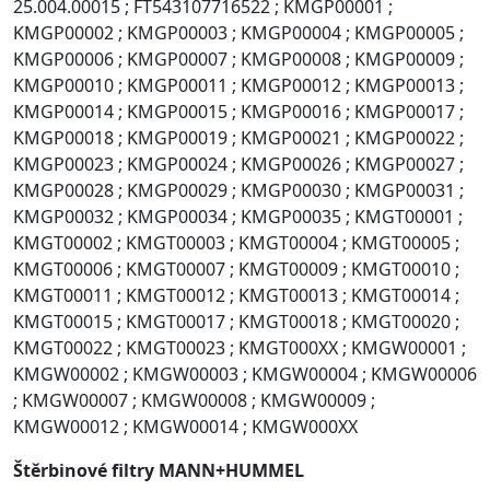
25.004.00015 ; FT543107716522 ; KMGP00001 ;
KMGP00002 ; KMGP00003 ; KMGP00004 ; KMGP00005 ;
KMGP00006 ; KMGP00007 ; KMGP00008 ; KMGP00009 ;
KMGP00010 ; KMGP00011 ; KMGP00012 ; KMGP00013 ;
KMGP00014 ; KMGP00015 ; KMGP00016 ; KMGP00017 ;
KMGP00018 ; KMGP00019 ; KMGP00021 ; KMGP00022 ;
KMGP00023 ; KMGP00024 ; KMGP00026 ; KMGP00027 ;
KMGP00028 ; KMGP00029 ; KMGP00030 ; KMGP00031 ;
KMGP00032 ; KMGP00034 ; KMGP00035 ; KMGT00001 ;
KMGT00002 ; KMGT00003 ; KMGT00004 ; KMGT00005 ;
KMGT00006 ; KMGT00007 ; KMGT00009 ; KMGT00010 ;
KMGT00011 ; KMGT00012 ; KMGT00013 ; KMGT00014 ;
KMGT00015 ; KMGT00017 ; KMGT00018 ; KMGT00020 ;
KMGT00022 ; KMGT00023 ; KMGT000XX ; KMGW00001 ;
KMGW00002 ; KMGW00003 ; KMGW00004 ; KMGW00006
; KMGW00007 ; KMGW00008 ; KMGW00009 ;
KMGW00012 ; KMGW00014 ; KMGW000XX
Štěrbinové filtry MANN+HUMMEL