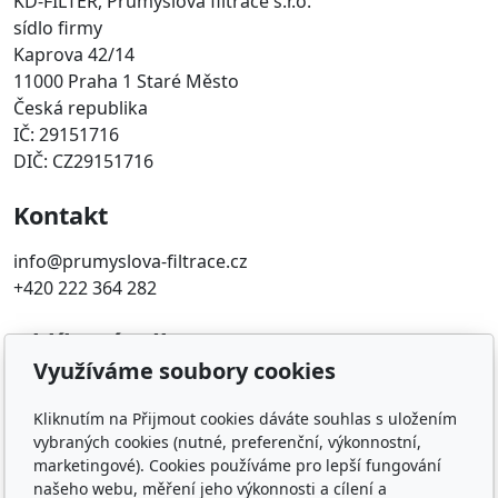
KD-FILTER, Průmyslová filtrace s.r.o.
sídlo firmy
Kaprova 42/14
11000 Praha 1 Staré Město
Česká republika
IČ: 29151716
DIČ: CZ29151716
Kontakt
info@prumyslova-filtrace.cz
+420 222 364 282
Oblíbené odkazy
Využíváme soubory cookies
Katalog filtrů MANN
KDFILTER.CZ
Kliknutím na Přijmout cookies dáváte souhlas s uložením
FILTR-FILTRY.CZ
vybraných cookies (nutné, preferenční, výkonnostní,
marketingové). Cookies používáme pro lepší fungování
FILTER-FILTERS.EU
našeho webu, měření jeho výkonnosti a cílení a
Vyhledávání filtrů podle rozměru