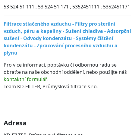
53 524 51 111 ; 53 524 51 171 ; 5352451111 ; 5352451171
Filtrace stlačeného vzduchu - Filtry pro sterilní
vzduch, páru a kapaliny - Sušení chladiva - Adsorpční
sušení - Odvody kondenzátu - Systémy čištění
kondenzátu - Zpracování procesního vzduchu a
plynu
Pro více informací, poptávku či odbornou radu se
obraťte na naše obchodní oddělení, nebo použijte náš
kontaktní formulář
.
Team KD-FILTER, Průmyslová filtrace s.r.o.
Adresa