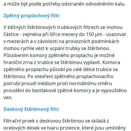
a může být podle potřeby odstraněn odvodněním kalu.
Zpětný proplachový filtr
V běžných štěrbinových trubkových filtrech se mohou
částice - zejména při šířce mezery do 150 μm - usazovat
v mezerách a v závislosti na provozních podmínkách
mohou rychle vést k ucpání trubky se štěrbinou.
Působením komory zpětného proplachu je možné
hraniční zrna z trubice se štěrbinou vyplavit. Komora
zpětného proplachu působí po celé délce trubice se
štěrbinou. Po otevření zpětného proplachovacího
potrubí proudí médium proti normálnímu směru
proudění do beztlakové zpětné komory a je vypouštěno
ven.
Deskový štěrbinový filtr
Filtrační prvek s deskovou štěrbinou se skládá z
ocelových desek ve tvaru prstence, které jsou umístěny