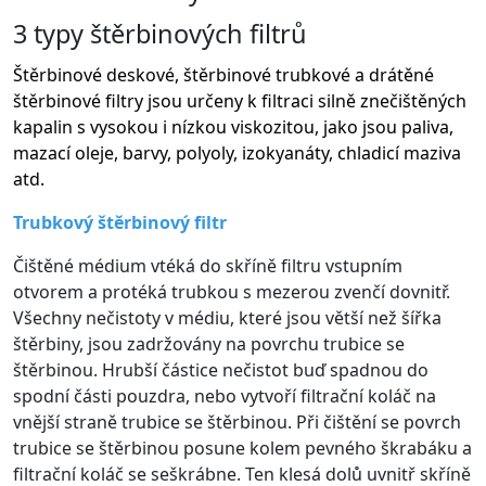
3 typy štěrbinových filtrů
Štěrbinové deskové, štěrbinové trubkové a drátěné
štěrbinové filtry jsou určeny k filtraci silně znečištěných
kapalin s vysokou i nízkou viskozitou, jako jsou paliva,
mazací oleje, barvy, polyoly, izokyanáty, chladicí maziva
atd.
Trubkový štěrbinový filtr
Čištěné médium vtéká do skříně filtru vstupním
otvorem a protéká trubkou s mezerou zvenčí dovnitř.
Všechny nečistoty v médiu, které jsou větší než šířka
štěrbiny, jsou zadržovány na povrchu trubice se
štěrbinou. Hrubší částice nečistot buď spadnou do
spodní části pouzdra, nebo vytvoří filtrační koláč na
vnější straně trubice se štěrbinou. Při čištění se povrch
trubice se štěrbinou posune kolem pevného škrabáku a
filtrační koláč se seškrábne. Ten klesá dolů uvnitř skříně