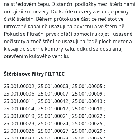
na středovém čepu. Distanční podložky mezi štěrbinami
určují šířku mezery. Do každé mezery zasahuje pevný
čistič štěrbin. Během průtoku se částice nečistot ve
filtrované kapalině usazují na povrchu a ve štěrbině.
Pokud se filtrační prvek otáčí pomocí rukojeti, usazené
nečistoty a znečištění se usazují na řadě ploch mezer a
klesají do sběrné komory kalu, odkud se odstraňují
otevřením kulového ventilu.
Štěrbinové filtry FILTREC
25.001.00002 ; 25.001.00003 ; 25.001.00005 ;
25.001.00006 ; 25.001.00007 ; 25.001.00009 ;
25.001.00011 ; 25.001.00012 ; 25.001.00013 ;
25.001.00014 ; 25.001.00017 ; 25.001.00018 ;
25.001.00019 ; 25.001.00021 ; 25.001.00022 ;
25.001.00023 ; 25.001.00024 ; 25.001.00025 ;
25.001.00026 ; 25.001.00027 ; 25.001.00029 ;
25.001.00032 ; 25.001.00033 ; 25.001.00035 ;