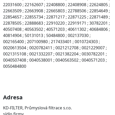
22031600 ; 22162607 ; 22408800 ; 22408908 ; 22624805 ;
22663509 ; 22663908 ; 22665803 ; 22788506 ; 22854649 ;
22854657 ; 22855734 ; 22871217 ; 22871225 ; 22871489 ;
22878505 ; 22888683 ; 22910220 ; 22919171 ; 30782201 ;
40507408 ; 40563502 ; 40571203 ; 40611302 ; 40684806 ;
40814904 ; 50131013 ; 50484800 ; 002137030 ;
002165400 ; 207100980 ; 217433401 ; 0010724303 ;
0020613504 ; 0020782411 ; 0021212708 ; 0021229007 ;
0021315108 ; 0021332207 ; 0021382204 ; 0030782201 ;
0040507408 ; 0040538001 ; 0040563502 ; 0040571203 ;
0050484800
Adresa
KD-FILTER, Průmyslová filtrace s.r.o.
sídlo firmy