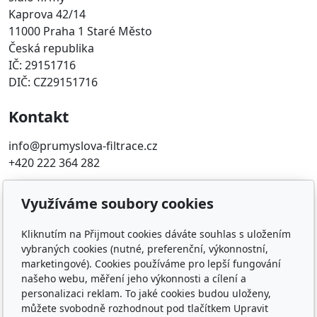
Kaprova 42/14
11000 Praha 1 Staré Město
Česká republika
IČ: 29151716
DIČ: CZ29151716
Kontakt
info@prumyslova-filtrace.cz
+420 222 364 282
Oblíbené odkazy
Využíváme soubory cookies
Katalog filtrů MANN
Kliknutím na Přijmout cookies dáváte souhlas s uložením
KDFILTER.CZ
vybraných cookies (nutné, preferenční, výkonnostní,
FILTR-FILTRY.CZ
marketingové). Cookies používáme pro lepší fungování
FILTER-FILTERS.EU
našeho webu, měření jeho výkonnosti a cílení a
personalizaci reklam. To jaké cookies budou uloženy,
Vyhledávání filtrů podle rozměru
můžete svobodně rozhodnout pod tlačítkem Upravit