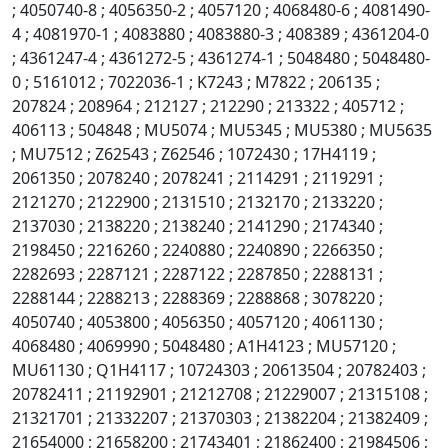
; 4050740-8 ; 4056350-2 ; 4057120 ; 4068480-6 ; 4081490-
4 ; 4081970-1 ; 4083880 ; 4083880-3 ; 408389 ; 4361204-0
; 4361247-4 ; 4361272-5 ; 4361274-1 ; 5048480 ; 5048480-
0 ; 5161012 ; 7022036-1 ; K7243 ; M7822 ; 206135 ;
207824 ; 208964 ; 212127 ; 212290 ; 213322 ; 405712 ;
406113 ; 504848 ; MU5074 ; MU5345 ; MU5380 ; MU5635
; MU7512 ; Z62543 ; Z62546 ; 1072430 ; 17H4119 ;
2061350 ; 2078240 ; 2078241 ; 2114291 ; 2119291 ;
2121270 ; 2122900 ; 2131510 ; 2132170 ; 2133220 ;
2137030 ; 2138220 ; 2138240 ; 2141290 ; 2174340 ;
2198450 ; 2216260 ; 2240880 ; 2240890 ; 2266350 ;
2282693 ; 2287121 ; 2287122 ; 2287850 ; 2288131 ;
2288144 ; 2288213 ; 2288369 ; 2288868 ; 3078220 ;
4050740 ; 4053800 ; 4056350 ; 4057120 ; 4061130 ;
4068480 ; 4069990 ; 5048480 ; A1H4123 ; MU57120 ;
MU61130 ; Q1H4117 ; 10724303 ; 20613504 ; 20782403 ;
20782411 ; 21192901 ; 21212708 ; 21229007 ; 21315108 ;
21321701 ; 21332207 ; 21370303 ; 21382204 ; 21382409 ;
21654000 ; 21658200 ; 21743401 ; 21862400 ; 21984506 ;