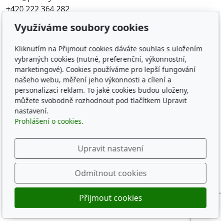
+420 222 364 282
Využíváme soubory cookies
Oblíbené odkazy
Kliknutím na Přijmout cookies dáváte souhlas s uložením
Katalog filtrů MANN
vybraných cookies (nutné, preferenční, výkonnostní,
KDFILTER.CZ
marketingové). Cookies používáme pro lepší fungování
FILTR-FILTRY.CZ
našeho webu, měření jeho výkonnosti a cílení a
FILTER-FILTERS.EU
personalizaci reklam. To jaké cookies budou uloženy,
Vyhledávání filtrů podle rozměru
můžete svobodně rozhodnout pod tlačítkem Upravit
nastavení.
Prohlášení o cookies.
Sledujte nás
Upravit nastavení
Odmítnout cookies
© 2026
KD-FILTER, Průmyslová filtrace s.r.o.
Přijmout cookies
Běží na
inPage
s AI