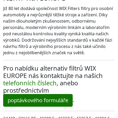
Již 80 let dodává společnost WIX Filters filtry pro osobní
automobily a nejrůznější těžké stroje a zařízení. Díky
našim dlouholetým zkušenostem, odbornému
personálu, moderním výrobním linkám a laboratořím
pod neustálou kontrolou kvality vyniká kvalita našich
výrobků. Dodržování nejvyšších standardů v každé fázi
návrhu filtrů a výrobního procesu z nás také učinilo
jednu z nejoblíbenějších značek na světě.
Pro nabídku alternativ filtrů WIX
EUROPE nás kontaktujte na našich
telefonních číslech
, anebo
prostřednictvím
.
poptávkového formuláře