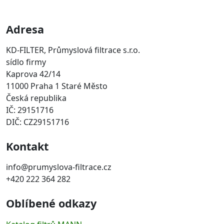
Adresa
KD-FILTER, Průmyslová filtrace s.r.o.
sídlo firmy
Kaprova 42/14
11000 Praha 1 Staré Město
Česká republika
IČ: 29151716
DIČ: CZ29151716
Kontakt
info@prumyslova-filtrace.cz
+420 222 364 282
Oblíbené odkazy