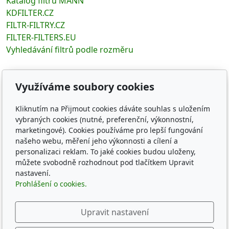
Katalog filtrů MANN
KDFILTER.CZ
FILTR-FILTRY.CZ
FILTER-FILTERS.EU
Vyhledávání filtrů podle rozměru
Sledujte nás
Využíváme soubory cookies
Kliknutím na Přijmout cookies dáváte souhlas s uložením
vybraných cookies (nutné, preferenční, výkonnostní,
marketingové). Cookies používáme pro lepší fungování
© 2026
KD-FILTER, Průmyslová filtrace s.r.o.
našeho webu, měření jeho výkonnosti a cílení a
personalizaci reklam. To jaké cookies budou uloženy,
Běží na
inPage
s AI
můžete svobodně rozhodnout pod tlačítkem Upravit
nastavení.
Prohlášení o cookies.
Upravit nastavení