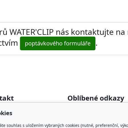
ltrů WATER'CLIP nás kontaktujte na
ictvím
.
poptávkového formuláře
takt
Oblíbené odkazy
rumyslova-filtrace.cz
Katalog filtrů MANN
kies
22 364 282
KDFILTER.CZ
FILTR-FILTRY.CZ
áte souhlas s uložením vybraných cookies (nutné, preferenční, výk