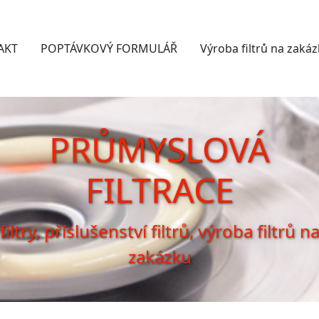
AKT
POPTÁVKOVÝ FORMULÁŘ
Výroba filtrů na zaká
PRŮMYSLOVÁ
FILTRACE
filtry, příslušenství filtrů, výroba filtrů n
zakázku