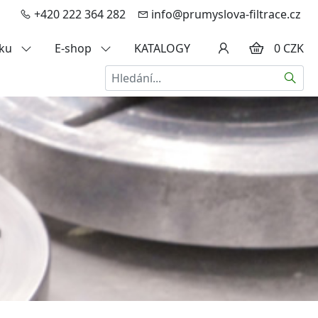
+420 222 364 282
info@prumyslova-filtrace.cz
zku
E-shop
KATALOGY
0 CZK
Hledat
a