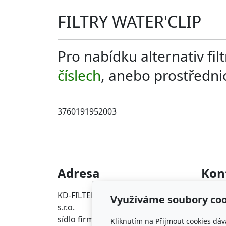
FILTRY WATER'CLIP
Pro nabídku alternativ fi
číslech
, anebo prostředn
3760191952003
Adresa
Kon
KD-FILTER, Průmyslová filtrace
info@p
Využíváme soubory coo
s.r.o.
+420 2
sídlo firmy
Kliknutím na Přijmout cookies dáv