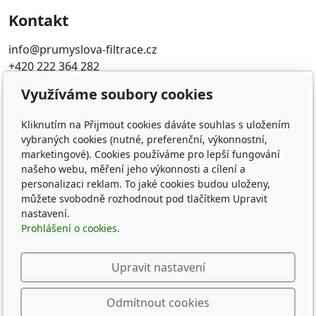
Kontakt
info@prumyslova-filtrace.cz
+420 222 364 282
Využíváme soubory cookies
Oblíbené odkazy
Kliknutím na Přijmout cookies dáváte souhlas s uložením
Katalog filtrů MANN
vybraných cookies (nutné, preferenční, výkonnostní,
KDFILTER.CZ
marketingové). Cookies používáme pro lepší fungování
FILTR-FILTRY.CZ
našeho webu, měření jeho výkonnosti a cílení a
FILTER-FILTERS.EU
personalizaci reklam. To jaké cookies budou uloženy,
Vyhledávání filtrů podle rozměru
můžete svobodně rozhodnout pod tlačítkem Upravit
nastavení.
Prohlášení o cookies.
Sledujte nás
Upravit nastavení
Odmítnout cookies