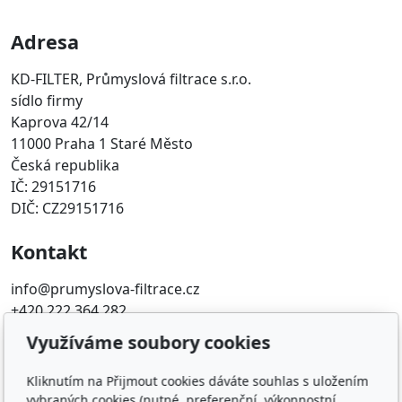
Adresa
KD-FILTER, Průmyslová filtrace s.r.o.
sídlo firmy
Kaprova 42/14
11000 Praha 1 Staré Město
Česká republika
IČ: 29151716
DIČ: CZ29151716
Kontakt
info@prumyslova-filtrace.cz
+420 222 364 282
Využíváme soubory cookies
Oblíbené odkazy
Kliknutím na Přijmout cookies dáváte souhlas s uložením
Katalog filtrů MANN
vybraných cookies (nutné, preferenční, výkonnostní,