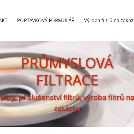
AKT
POPTÁVKOVÝ FORMULÁŘ
Výroba filtrů na zaká
PRŮMYSLOVÁ
FILTRACE
filtry, příslušenství filtrů, výroba filtrů n
zakázku