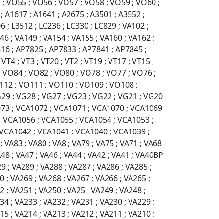
 ; VO55 ; VO56 ; VO57 ; VO58 ; VO59 ; VO60 ;
 A1617 ; A1641 ; A2675 ; A3501 ; A3552 ;
6 ; L3512 ; LC236 ; LC330 ; LC829 ; VA102 ;
46 ; VA149 ; VA154 ; VA155 ; VA160 ; VA162 ;
816 ; AP7825 ; AP7833 ; AP7841 ; AP7845 ;
T4 ; VT3 ; VT20 ; VT2 ; VT19 ; VT17 ; VT15 ;
; VO84 ; VO82 ; VO80 ; VO78 ; VO77 ; VO76 ;
112 ; VO111 ; VO110 ; VO109 ; VO108 ;
29 ; VG28 ; VG27 ; VG23 ; VG22 ; VG21 ; VG20
073 ; VCA1072 ; VCA1071 ; VCA1070 ; VCA1069
; VCA1056 ; VCA1055 ; VCA1054 ; VCA1053 ;
 VCA1042 ; VCA1041 ; VCA1040 ; VCA1039 ;
VA83 ; VA80 ; VA8 ; VA79 ; VA75 ; VA71 ; VA68
A48 ; VA47 ; VA46 ; VA44 ; VA42 ; VA41 ; VA40BP
29 ; VA289 ; VA288 ; VA287 ; VA286 ; VA285 ;
0 ; VA269 ; VA268 ; VA267 ; VA266 ; VA265 ;
2 ; VA251 ; VA250 ; VA25 ; VA249 ; VA248 ;
34 ; VA233 ; VA232 ; VA231 ; VA230 ; VA229 ;
15 ; VA214 ; VA213 ; VA212 ; VA211 ; VA210 ;