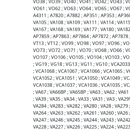
VO38 ; VO39 ; VO40 ; VO41 ; VO42 ; VO43 ; V
VO61 ; VO62 ; VO63 ; VO64 ; VO65 ; VO67 ; VO
A4311 ; A7820 ; A7882 ; AP351 ; AP353 ; AP360 
VA105 ; VA108 ; VA109 ; VA111 ; VA114 ; VA115
VA167 ; VA168 ; VA169 ; VA177 ; VA180 ; VA18
AP7859 ; AP7863 ; AP7864 ; AP7872 ; AP7878 ; C
VT13 ; VT12 ; VO99 ; VO98 ; VO97 ; VO96 ; VO
VO73 ; VO72 ; VO71 ; VO70 ; VO68 ; VO66 ; V
VO107 ; VO106 ; VO105 ; VO104 ; VO103 ; VO10
; VG19 ; VG18 ; VG13 ; VG11 ; VG10 ; VCA203
; VCA1068 ; VCA1067 ; VCA1066 ; VCA1065 ; 
VCA1052 ; VCA1051 ; VCA1050 ; VCA1049 ; VC
VCA1038 ; VCA1037 ; VCA1036 ; VCA1035 ; VCA10
; VA67 ; VA66BP ; VA65BP ; VA63 ; VA62 ; VA61 
; VA39 ; VA35 ; VA34 ; VA33 ; VA31 ; VA3 ; VA2
VA284 ; VA283 ; VA282 ; VA280 ; VA28 ; VA279 ;
VA264 ; VA263 ; VA262 ; VA261 ; VA260 ; VA26 ;
VA247 ; VA246 ; VA245 ; VA244 ; VA243 ; VA242
VA228 ; VA227 ; VA226 ; VA225 ; VA224 ; VA223