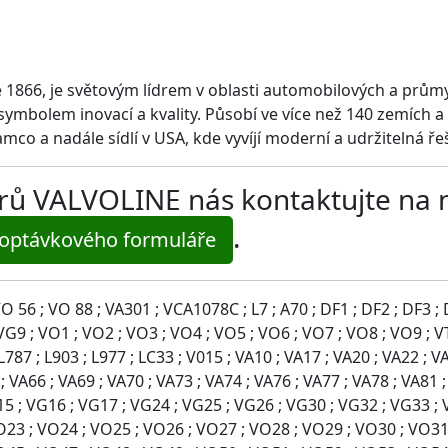
e 1866, je světovým lídrem v oblasti automobilových a průmy
 symbolem inovací a kvality. Působí ve více než 140 zemích a 
ramco a nadále sídlí v USA, kde vyvíjí moderní a udržitelná ř
ltrů VALVOLINE nás kontaktujte na
.
optávkového formuláře
 56 ; VO 88 ; VA301 ; VCA1078C ; L7 ; A70 ; DF1 ; DF2 ; DF3 ; DF
 VG9 ; VO1 ; VO2 ; VO3 ; VO4 ; VO5 ; VO6 ; VO7 ; VO8 ; VO9 ; VT
 L787 ; L903 ; L977 ; LC33 ; V015 ; VA10 ; VA17 ; VA20 ; VA22 ; V
; VA66 ; VA69 ; VA70 ; VA73 ; VA74 ; VA76 ; VA77 ; VA78 ; VA81 
G15 ; VG16 ; VG17 ; VG24 ; VG25 ; VG26 ; VG30 ; VG32 ; VG33 ;
O23 ; VO24 ; VO25 ; VO26 ; VO27 ; VO28 ; VO29 ; VO30 ; VO31