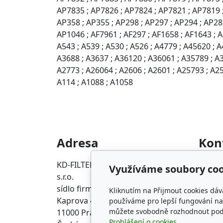
AP7835 ; AP7826 ; AP7824 ; AP7821 ; AP7819 ;
AP358 ; AP355 ; AP298 ; AP297 ; AP294 ; AP28
AP1046 ; AF7961 ; AF297 ; AF1658 ; AF1643 ; AF
A543 ; A539 ; A530 ; A526 ; A4779 ; A45620 ; A
A3688 ; A3637 ; A36120 ; A36061 ; A35789 ; A35
A2773 ; A26064 ; A2606 ; A2601 ; A25793 ; A257
A114 ; A1088 ; A1058
Adresa
Kon
KD-FILTER, Průmyslová filtrace
info@p
Využíváme soubory coo
s.r.o.
+420 2
sídlo firmy
Kliknutím na Přijmout cookies dáv
Kaprova 42/14
používáme pro lepší fungování naš
můžete svobodně rozhodnout pod t
11000 Praha 1 Staré Město
Prohlášení o cookies.