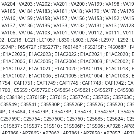
 VA204 ; VA203 ; VA202 ; VA201 ; VA200 ; VA199 ; VA198 ; VA19
 VA185 ; VA184 ; VA183 ; VA181 ; VA18 ; VA179 ; VA178 ; VA176
; VA16 ; VA159 ; VA158 ; VA157 ; VA156 ; VA153 ; VA152 ; VA15
 VA137 ; VA136 ; VA135 ; VA133 ; VA132 ; VA131 ; VA13 ; VA128 
 VA106 ; VA104 ; VA103 ; VA101 ; VA100 ; V0112 ; V0111 ; V011
 ; LC218 ; LC21 ; LC1057 ; L830 ; L802 ; L784 ; L2977 ; L292 ; 
 F65574P ; F65472P ; F65277P ; F60146P ; F55215P ; F45068P ; 
; E1AC2025 ; E1AC2023 ; E1AC2022 ; E1AC2021 ; E1AC2020 ; 
; E1AC2006 ; E1AC2005 ; E1AC2004 ; E1AC2003 ; E1AC2002 ; 
; E1AC1022 ; E1AC1021 ; E1AC1020 ; E1AC1019 ; E1AC1018 ; 
; E1AC1007 ; E1AC1006 ; E1AC1005 ; E1AC1004 ; E1AC1003 ; E
1754 ; CAF1751 ; CAF1749 ; CAF1745 ; CAF1743 ; CAF1742 ; CA
700 ; C5559 ; C45772C ; C45654 ; C45621 ; C45527P ; C45508 
 ; C38184 ; C37615P ; C37615 ; C35774C ; C35765 ; C35763C ;
; C35549 ; C35541 ; C35530P ; C35526P ; C35526 ; C35520 ; C
4P ; C35484 ; C35479P ; C35473P ; C35473 ; C35425P ; C35425
 C25769C ; C25764 ; C25760C ; C25760 ; C25685 ; C25624 ; C25
; C15637 ; C15537 ; C15510 ; C15506P ; C15506 ; AP928 ; AP8
 AP7868 ; AP7865 ; AP7862 ; AP7861 ; AP7858 ; AP7857 ; AP78