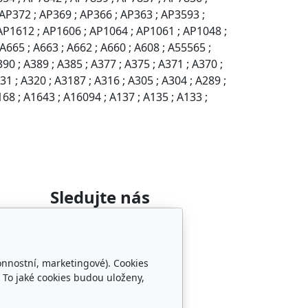
AP372 ; AP369 ; AP366 ; AP363 ; AP3593 ;
 AP1612 ; AP1606 ; AP1064 ; AP1061 ; AP1048 ;
A665 ; A663 ; A662 ; A660 ; A608 ; A55565 ;
90 ; A389 ; A385 ; A377 ; A375 ; A371 ; A370 ;
1 ; A320 ; A3187 ; A316 ; A305 ; A304 ; A289 ;
168 ; A1643 ; A16094 ; A137 ; A135 ; A133 ;
Sledujte nás
onnostní, marketingové). Cookies
 To jaké cookies budou uloženy,
změru