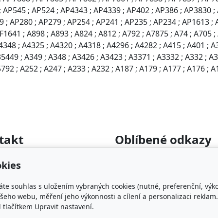
 AP545 ; AP524 ; AP4343 ; AP4339 ; AP402 ; AP386 ; AP3830 ; 
9 ; AP280 ; AP279 ; AP254 ; AP241 ; AP235 ; AP234 ; AP1613 ;
1641 ; A898 ; A893 ; A824 ; A812 ; A792 ; A7875 ; A74 ; A705 ; 
4348 ; A4325 ; A4320 ; A4318 ; A4296 ; A4282 ; A415 ; A401 ; A3
449 ; A349 ; A348 ; A3426 ; A3423 ; A3371 ; A3332 ; A332 ; A33
92 ; A252 ; A247 ; A233 ; A232 ; A187 ; A179 ; A177 ; A176 ; A
takt
Oblíbené odkazy
rumyslova-filtrace.cz
Katalog filtrů MANN
kies
22 364 282
KDFILTER.CZ
FILTR-FILTRY.CZ
áte souhlas s uložením vybraných cookies (nutné, preferenční, výk
FILTER-FILTERS.EU
eho webu, měření jeho výkonnosti a cílení a personalizaci reklam.
lačítkem Upravit nastavení.
Vyhledávání filtrů podle ro