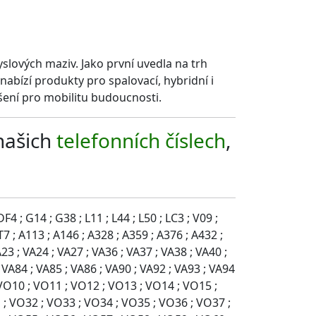
slových maziv. Jako první uvedla na trh
nabízí produkty pro spalovací, hybridní i
ešení pro mobilitu budoucnosti.
 našich
telefonních číslech
,
4 ; G14 ; G38 ; L11 ; L44 ; L50 ; LC3 ; V09 ;
7 ; A113 ; A146 ; A328 ; A359 ; A376 ; A432 ;
A23 ; VA24 ; VA27 ; VA36 ; VA37 ; VA38 ; VA40 ;
; VA84 ; VA85 ; VA86 ; VA90 ; VA92 ; VA93 ; VA94
 VO10 ; VO11 ; VO12 ; VO13 ; VO14 ; VO15 ;
 ; VO32 ; VO33 ; VO34 ; VO35 ; VO36 ; VO37 ;