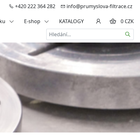
+420 222 364 282
info@prumyslova-filtrace.cz
zku
E-shop
KATALOGY
0 CZK
Hledat
a