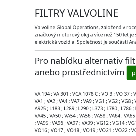
FILTRY VALVOLINE
Valvoline Global Operations, založená v roc
značkový motorový olej a více než 150 let je
elektrická vozidla. Společnost je součástí A
Pro nabídku alternativ fi
anebo prostřednictvím
p
VA 194 ; VA 301 ; VCA 1078 C ; VO 3 ; VO 37 ; VO
VA1 ; VA2 ; VA4 ; VA7 ; VA9 ; VG1 ; VG2 ; VG8 ;
A925 ; L183 ; L289 ; L290 ; L373 ; L780 ; L786 ;
VA45 ; VA50 ; VA54 ; VA56 ; VA58 ; VA64 ; VA65 
; VA95 ; VA96 ; VA97 ; VA99 ; VG12 ; VG14 ; V
VO16 ; VO17 ; VO18 ; VO19 ; VO21 ; VO22 ; V