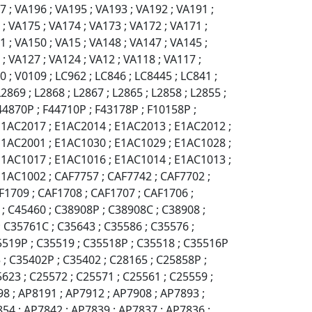
7 ; VA196 ; VA195 ; VA193 ; VA192 ; VA191 ;
 ; VA175 ; VA174 ; VA173 ; VA172 ; VA171 ;
1 ; VA150 ; VA15 ; VA148 ; VA147 ; VA145 ;
; VA127 ; VA124 ; VA12 ; VA118 ; VA117 ;
0 ; V0109 ; LC962 ; LC846 ; LC8445 ; LC841 ;
L2869 ; L2868 ; L2867 ; L2865 ; L2858 ; L2855 ;
F44870P ; F44710P ; F43178P ; F10158P ;
E1AC2017 ; E1AC2014 ; E1AC2013 ; E1AC2012 ;
E1AC2001 ; E1AC1030 ; E1AC1029 ; E1AC1028 ;
E1AC1017 ; E1AC1016 ; E1AC1014 ; E1AC1013 ;
1AC1002 ; CAF7757 ; CAF7742 ; CAF7702 ;
F1709 ; CAF1708 ; CAF1707 ; CAF1706 ;
; C45460 ; C38908P ; C38908C ; C38908 ;
 C35761C ; C35643 ; C35586 ; C35576 ;
35519P ; C35519 ; C35518P ; C35518 ; C35516P
 ; C35402P ; C35402 ; C28165 ; C25858P ;
623 ; C25572 ; C25571 ; C25561 ; C25559 ;
98 ; AP8191 ; AP7912 ; AP7908 ; AP7893 ;
54 ; AP7842 ; AP7839 ; AP7837 ; AP7836 ;