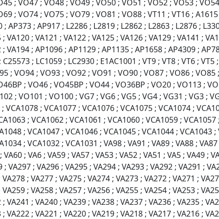
O45 ; VO47 ; VO48 ; VO49 ; VO50 ; VO51 ; VO52 ; VO53 ; VO54
69 ; VO74 ; VO75 ; VO79 ; VO81 ; VO88 ; VT11 ; VT16 ; A1615 ;
; AP373 ; AP917 ; L2286 ; L2819 ; L2862 ; L2863 ; L2876 ; L330
 ; VA120 ; VA121 ; VA122 ; VA125 ; VA126 ; VA129 ; VA141 ; VA1
2 ; VA194 ; AP1096 ; AP1129 ; AP1135 ; AP1658 ; AP4309 ; AP7
25573 ; LC1059 ; LC2930 ; E1AC1001 ; VT9 ; VT8 ; VT6 ; VT5 ; V
95 ; VO94 ; VO93 ; VO92 ; VO91 ; VO90 ; VO87 ; VO86 ; VO85 
O46BP ; VO46 ; VO45BP ; VO44 ; VO36BP ; VO20 ; VO113 ; VO
2 ; VO101 ; VO100 ; VG7 ; VG6 ; VG5 ; VG4 ; VG31 ; VG3 ; VG
3 ; VCA1078 ; VCA1077 ; VCA1076 ; VCA1075 ; VCA1074 ; VCA1
VCA1063 ; VCA1062 ; VCA1061 ; VCA1060 ; VCA1059 ; VCA1057 
A1048 ; VCA1047 ; VCA1046 ; VCA1045 ; VCA1044 ; VCA1043 ;
34 ; VCA1032 ; VCA1031 ; VA98 ; VA91 ; VA89 ; VA88 ; VA87 ; 
; VA60 ; VA6 ; VA59 ; VA57 ; VA53 ; VA52 ; VA51 ; VA5 ; VA49 ; V
99 ; VA297 ; VA296 ; VA295 ; VA294 ; VA293 ; VA292 ; VA291 ; VA
 VA278 ; VA277 ; VA275 ; VA274 ; VA273 ; VA272 ; VA271 ; VA27
 VA259 ; VA258 ; VA257 ; VA256 ; VA255 ; VA254 ; VA253 ; VA25
 ; VA241 ; VA240 ; VA239 ; VA238 ; VA237 ; VA236 ; VA235 ; VA2
 ; VA222 ; VA221 ; VA220 ; VA219 ; VA218 ; VA217 ; VA216 ; VA2