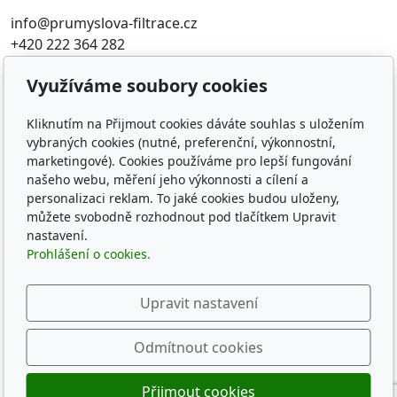
info@prumyslova-filtrace.cz
+420 222 364 282
Využíváme soubory cookies
Oblíbené odkazy
Katalog filtrů MANN
Kliknutím na Přijmout cookies dáváte souhlas s uložením
vybraných cookies (nutné, preferenční, výkonnostní,
KDFILTER.CZ
marketingové). Cookies používáme pro lepší fungování
FILTR-FILTRY.CZ
našeho webu, měření jeho výkonnosti a cílení a
FILTER-FILTERS.EU
personalizaci reklam. To jaké cookies budou uloženy,
Vyhledávání filtrů podle rozměru
můžete svobodně rozhodnout pod tlačítkem Upravit
nastavení.
Sledujte nás
Prohlášení o cookies.
Upravit nastavení
Odmítnout cookies
© 2026
KD-FILTER, Průmyslová filtrace s.r.o.
Běží na
inPage
s AI
Přijmout cookies