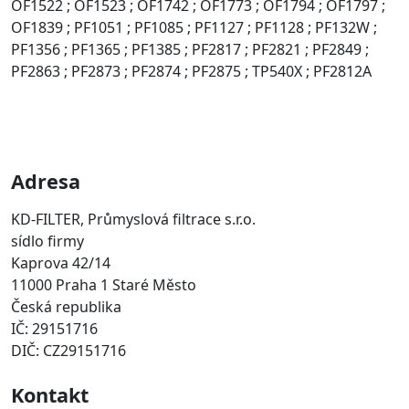
OF1522 ; OF1523 ; OF1742 ; OF1773 ; OF1794 ; OF1797 ;
OF1839 ; PF1051 ; PF1085 ; PF1127 ; PF1128 ; PF132W ;
PF1356 ; PF1365 ; PF1385 ; PF2817 ; PF2821 ; PF2849 ;
PF2863 ; PF2873 ; PF2874 ; PF2875 ; TP540X ; PF2812A
Adresa
KD-FILTER, Průmyslová filtrace s.r.o.
sídlo firmy
Kaprova 42/14
11000 Praha 1 Staré Město
Česká republika
IČ: 29151716
DIČ: CZ29151716
Kontakt