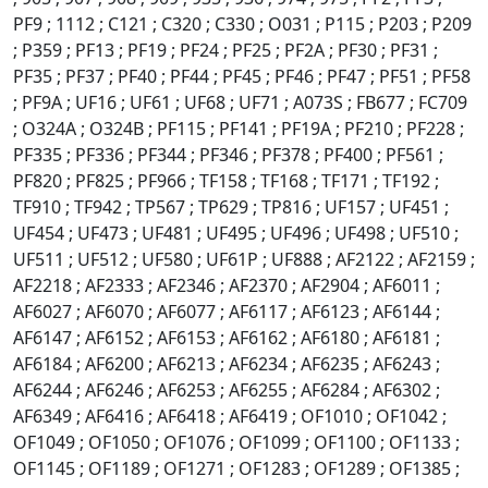
PF9 ; 1112 ; C121 ; C320 ; C330 ; O031 ; P115 ; P203 ; P209
; P359 ; PF13 ; PF19 ; PF24 ; PF25 ; PF2A ; PF30 ; PF31 ;
PF35 ; PF37 ; PF40 ; PF44 ; PF45 ; PF46 ; PF47 ; PF51 ; PF58
; PF9A ; UF16 ; UF61 ; UF68 ; UF71 ; A073S ; FB677 ; FC709
; O324A ; O324B ; PF115 ; PF141 ; PF19A ; PF210 ; PF228 ;
PF335 ; PF336 ; PF344 ; PF346 ; PF378 ; PF400 ; PF561 ;
PF820 ; PF825 ; PF966 ; TF158 ; TF168 ; TF171 ; TF192 ;
TF910 ; TF942 ; TP567 ; TP629 ; TP816 ; UF157 ; UF451 ;
UF454 ; UF473 ; UF481 ; UF495 ; UF496 ; UF498 ; UF510 ;
UF511 ; UF512 ; UF580 ; UF61P ; UF888 ; AF2122 ; AF2159 ;
AF2218 ; AF2333 ; AF2346 ; AF2370 ; AF2904 ; AF6011 ;
AF6027 ; AF6070 ; AF6077 ; AF6117 ; AF6123 ; AF6144 ;
AF6147 ; AF6152 ; AF6153 ; AF6162 ; AF6180 ; AF6181 ;
AF6184 ; AF6200 ; AF6213 ; AF6234 ; AF6235 ; AF6243 ;
AF6244 ; AF6246 ; AF6253 ; AF6255 ; AF6284 ; AF6302 ;
AF6349 ; AF6416 ; AF6418 ; AF6419 ; OF1010 ; OF1042 ;
OF1049 ; OF1050 ; OF1076 ; OF1099 ; OF1100 ; OF1133 ;
OF1145 ; OF1189 ; OF1271 ; OF1283 ; OF1289 ; OF1385 ;