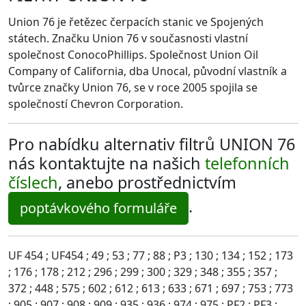
Union 76 je řetězec čerpacích stanic ve Spojených
státech. Značku Union 76 v současnosti vlastní
společnost ConocoPhillips. Společnost Union Oil
Company of California, dba Unocal, původní vlastník a
tvůrce značky Union 76, se v roce 2005 spojila se
společností Chevron Corporation.
Pro nabídku alternativ filtrů UNION 76
nás kontaktujte na našich
telefonních
číslech
, anebo prostřednictvím
.
poptávkového formuláře
UF 454 ; UF454 ; 49 ; 53 ; 77 ; 88 ; P3 ; 130 ; 134 ; 152 ; 173
; 176 ; 178 ; 212 ; 296 ; 299 ; 300 ; 329 ; 348 ; 355 ; 357 ;
372 ; 448 ; 575 ; 602 ; 612 ; 613 ; 633 ; 671 ; 697 ; 753 ; 773
; 905 ; 907 ; 908 ; 909 ; 935 ; 936 ; 974 ; 975 ; PF2 ; PF3 ;