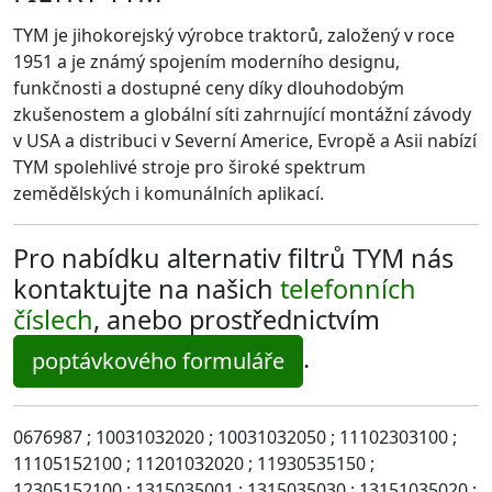
TYM je jihokorejský výrobce traktorů, založený v roce
1951 a je známý spojením moderního designu,
funkčnosti a dostupné ceny díky dlouhodobým
zkušenostem a globální síti zahrnující montážní závody
v USA a distribuci v Severní Americe, Evropě a Asii nabízí
TYM spolehlivé stroje pro široké spektrum
zemědělských i komunálních aplikací.
Pro nabídku alternativ filtrů TYM nás
kontaktujte na našich
telefonních
číslech
, anebo prostřednictvím
.
poptávkového formuláře
0676987 ; 10031032020 ; 10031032050 ; 11102303100 ;
11105152100 ; 11201032020 ; 11930535150 ;
12305152100 ; 1315035001 ; 1315035030 ; 13151035020 ;