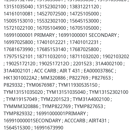
13151035040 ; 13152302100 ; 13831221120 ;
14161010081 ; 14527072500 ; 14725105000 ;
15005153010 ; 15532302100 ; 15645153000 ;
15721022100 ; 16705104900 ; 16705105000 ;
16991000001 PRIMARY ; 16991000001 SECONDARY ;
16997025800 ; 17401012221 ; 17401012231 ;
17681673990 ; 17685153140 ; 17687025800 ;
17975152101 ; 18711032010 ; 18711032020 ; 1902103202
; 19025172120 ; 1902517212O ; 2201523 ; 31A4002100 ;
31A4002101 ; ACC CARB ; AIR T 431 ; EA00003786C ;
HK13010022A2 ; MM320886 ; P822769 ; P827653 ;
P829332 ; TYM0676987 ; TYM11930535150 ;
TYM13151035020 ; TYM13151035040 ; TYM13152302100
; TYM19157049 ; TYM2201523 ; TYM31A4002100 ;
TYMMM320886 ; TYMP822769 ; TYMP827653 ;
TYMP829332 ; 16991000001PRIMARY ;
16991000001SECONDARY ; ACCCARB ; AIRT431 ;
1564515300 ; 16991673990