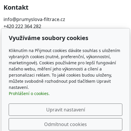
Kontakt
info@prumyslova-filtrace.cz
+420 222 364 282
Využíváme soubory cookies
Oblíbené odkazy
Kliknutím na Přijmout cookies dáváte souhlas s uložením
Katalog filtrů MANN
vybraných cookies (nutné, preferenční, výkonnostní,
KDFILTER.CZ
marketingové). Cookies používáme pro lepší fungování
FILTR-FILTRY.CZ
našeho webu, měření jeho výkonnosti a cílení a
FILTER-FILTERS.EU
personalizaci reklam. To jaké cookies budou uloženy,
Vyhledávání filtrů podle rozměru
můžete svobodně rozhodnout pod tlačítkem Upravit
nastavení.
Prohlášení o cookies.
Sledujte nás
Upravit nastavení
Odmítnout cookies