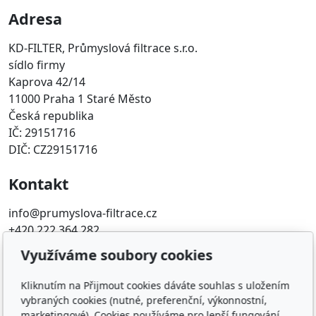
Adresa
KD-FILTER, Průmyslová filtrace s.r.o.
sídlo firmy
Kaprova 42/14
11000 Praha 1 Staré Město
Česká republika
IČ: 29151716
DIČ: CZ29151716
Kontakt
info@prumyslova-filtrace.cz
+420 222 364 282
Využíváme soubory cookies
Oblíbené odkazy
Kliknutím na Přijmout cookies dáváte souhlas s uložením
Katalog filtrů MANN
vybraných cookies (nutné, preferenční, výkonnostní,
KDFILTER.CZ
marketingové). Cookies používáme pro lepší fungování