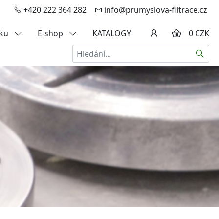
+420 222 364 282
info@prumyslova-filtrace.cz
zku
E-shop
KATALOGY
0 CZK
Hledat
a