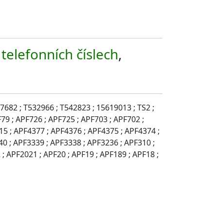
h
telefonních číslech
,
7682 ; T532966 ; T542823 ; 15619013 ; TS2 ;
79 ; APF726 ; APF725 ; APF703 ; APF702 ;
15 ; APF4377 ; APF4376 ; APF4375 ; APF4374 ;
0 ; APF3339 ; APF3338 ; APF3236 ; APF310 ;
; APF2021 ; APF20 ; APF19 ; APF189 ; APF18 ;