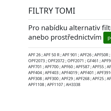
FILTRY TOMI
Pro nabídku alternativ fi
anebo prostřednictvím
p
APF 26 ; APF 50 R ; APF 901 ; APF26 ; APF50R 
OPF2073 ; OPF2072 ; OPF2071 ; GF461 ; APF951
APF701 ; APF700 ; APF60 ; APF587 ; APF55 ; A
APF404 ; APF403 ; APF4019 ; APF401 ; APF3910
APF308 ; APF300 ; APF29 ; APF268 ; APF25 ; A
APF1108 ; APF1107 ; AH3338