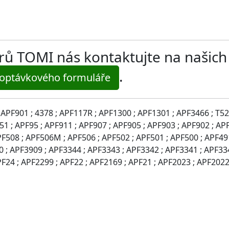
ltrů TOMI nás kontaktujte na našic
.
optávkového formuláře
; APF901 ; 4378 ; APF117R ; APF1300 ; APF1301 ; APF3466 ; T52
 ; APF95 ; APF911 ; APF907 ; APF905 ; APF903 ; APF902 ; APF
PF508 ; APF506M ; APF506 ; APF502 ; APF501 ; APF500 ; APF49
 ; APF3909 ; APF3344 ; APF3343 ; APF3342 ; APF3341 ; APF334
PF24 ; APF2299 ; APF22 ; APF2169 ; APF21 ; APF2023 ; APF2022 