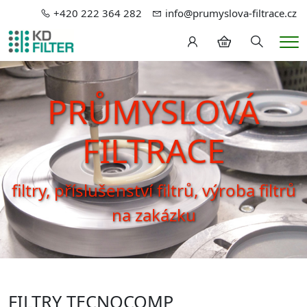
+420 222 364 282
info@prumyslova-filtrace.cz
Hledání
Me
PRŮMYSLOVÁ
FILTRACE
filtry, příslušenství filtrů, výroba filtrů
na zakázku
FILTRY TECNOCOMP