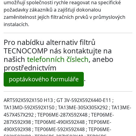
umožňují společnosti rychle reagovat na specifické
požadavky zákazníků a zajišťují dokonalou
zaměnitelnost jejích filtračních prvků v průmyslových
instalacích.
Pro nabídku alternativ filtrů
TECNOCOMP nás kontaktujte na
našich
telefonních číslech
, anebo
prostřednictvím
.
poptávkového formuláře
ART592X592X150 H13 ; GT 3V-592X592X440-E11 ;
TA13MD-592X592X150 ; TA13ME-305X305X292 ; TA13ME-
457X457X292 ; TEP06ME-287X592X48 ; TEP06ME-
287X592X98 ; TEP06ME-490X592X48 ; TEP06ME-
490X592X98 ; TEP06ME-592X592X48 ; TEP06ME-