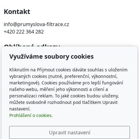
Kontakt
info@prumyslova-filtrace.cz
+420 222 364 282
Oblíbené odkazy
Využíváme soubory cookies
Katalog filtrů MANN
KDFILTER.CZ
Kliknutím na Přijmout cookies dáváte souhlas s uložením
FILTR-FILTRY.CZ
vybraných cookies (nutné, preferenční, výkonnostní,
FILTER-FILTERS.EU
marketingové). Cookies používáme pro lepší fungování
Vyhledávání filtrů podle rozměru
našeho webu, měření jeho výkonnosti a cílení a
personalizaci reklam. To jaké cookies budou uloženy,
můžete svobodně rozhodnout pod tlačítkem Upravit
Sledujte nás
nastavení.
Prohlášení o cookies.
Upravit nastavení