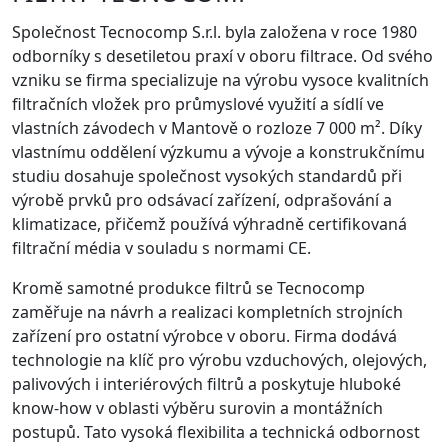
Společnost Tecnocomp S.r.l. byla založena v roce 1980
odborníky s desetiletou praxí v oboru filtrace. Od svého
vzniku se firma specializuje na výrobu vysoce kvalitních
filtračních vložek pro průmyslové využití a sídlí ve
vlastních závodech v Mantově o rozloze 7 000 m². Díky
vlastnímu oddělení výzkumu a vývoje a konstrukčnímu
studiu dosahuje společnost vysokých standardů při
výrobě prvků pro odsávací zařízení, odprašování a
klimatizace, přičemž používá výhradně certifikovaná
filtrační média v souladu s normami CE.
Kromě samotné produkce filtrů se Tecnocomp
zaměřuje na návrh a realizaci kompletních strojních
zařízení pro ostatní výrobce v oboru. Firma dodává
technologie na klíč pro výrobu vzduchových, olejových,
palivových i interiérových filtrů a poskytuje hluboké
know-how v oblasti výběru surovin a montážních
postupů. Tato vysoká flexibilita a technická odbornost