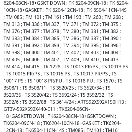
6204-08CN-18+GSKT DOWN ; TK 6204-09CN-18 ; TK 6204-
10CN-18+GASKET ; TK 6204-12CN-18 ; TK 6504-11CN-14S
; TM 085 ; TM 101 ; TM 161 ; TM 193 ; TM 260 ; TM 268 ;
TM 313 ; TM 336 ; TM 337 ; TM 371 ; TM 372 ; TM 375 ;
TM 376 ; TM 377 ; TM 378 ; TM 380 ; TM 381 ; TM 382 ;
TM 383 ; TM 384 ; TM 385 ; TM 386 ; TM 387 ; TM 390 ;
TM 391 ; TM 392 ; TM 393 ; TM 394 ; TM 395 ; TM 396 ;
TM 398 ; TM 400 ; TM 401 ; TM 402 ; TM 403 ; TM 404 ;
TM 405 ; TM 406 ; TM 407 ; TM 409 ; TM 410 ; TM 413 ;
TM 414 ; TM 415 ; TR 1228 ; TS 10013 PR/PS ; TS 10013 PS
; TS 10015 PR/PS ; TS 10015 PS ; TS 10017 PR/PS ; TS
10017 PS ; TS 10018 PR/PU ; TS 10018 PU ; TS 1570 ; TS
3508/1 ; TS 3508/11 ; TS 3520/25 ; TS 3520/34 ; TS
3520/35 ; TS 3520/42 ; TS 3592/24 ; TS 3592/32 ; TS
3592/6 ; TS 3592/88 ; TS 3614/24 ; ART592X592X150H13 ;
GT3V-592X592X440-E11 ; TK6204-06CN-
18+GASKETDOWN ; TK6204-08CN-18+GSKTDOWN ;
TK6204-09CN-18 ; TK6204-10CN-18+GASKET ; TK6204-
12CN-18 ; TK6504-11CN-14S ; TM085 ; TM101 ; TM161 ;