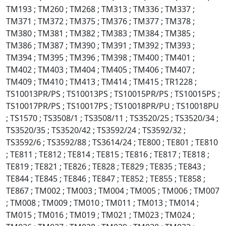
TM193 ; TM260 ; TM268 ; TM313 ; TM336 ; TM337 ;
TM371 ; TM372 ; TM375 ; TM376 ; TM377 ; TM378 ;
TM380 ; TM381 ; TM382 ; TM383 ; TM384 ; TM385 ;
TM386 ; TM387 ; TM390 ; TM391 ; TM392 ; TM393 ;
TM394 ; TM395 ; TM396 ; TM398 ; TM400 ; TM401 ;
TM402 ; TM403 ; TM404 ; TM405 ; TM406 ; TM407 ;
TM409 ; TM410 ; TM413 ; TM414 ; TM415 ; TR1228 ;
TS10013PR/PS ; TS10013PS ; TS10015PR/PS ; TS10015PS ;
TS10017PR/PS ; TS10017PS ; TS10018PR/PU ; TS10018PU
; TS1570 ; TS3508/1 ; TS3508/11 ; TS3520/25 ; TS3520/34 ;
TS3520/35 ; TS3520/42 ; TS3592/24 ; TS3592/32 ;
TS3592/6 ; TS3592/88 ; TS3614/24 ; TE800 ; TE801 ; TE810
; TE811 ; TE812 ; TE814 ; TE815 ; TE816 ; TE817 ; TE818 ;
TE819 ; TE821 ; TE826 ; TE828 ; TE829 ; TE835 ; TE843 ;
TE844 ; TE845 ; TE846 ; TE847 ; TE852 ; TE855 ; TE858 ;
TE867 ; TM002 ; TM003 ; TM004 ; TM005 ; TM006 ; TM007
; TM008 ; TM009 ; TM010 ; TM011 ; TM013 ; TM014 ;
TM015 ; TM016 ; TM019 ; TM021 ; TM023 ; TM024 ;