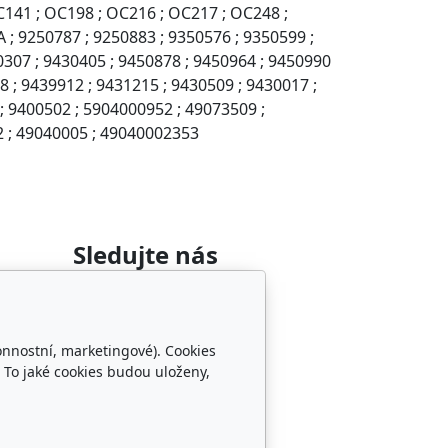
OC141 ; OC198 ; OC216 ; OC217 ; OC248 ;
A ; 9250787 ; 9250883 ; 9350576 ; 9350599 ;
0307 ; 9430405 ; 9450878 ; 9450964 ; 9450990
8 ; 9439912 ; 9431215 ; 9430509 ; 9430017 ;
 9400502 ; 5904000952 ; 49073509 ;
2 ; 49040005 ; 49040002353
Sledujte nás
onnostní, marketingové). Cookies
 To jaké cookies budou uloženy,
změru