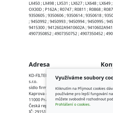
LX450 ; LX498 ; LX531 ; LX627 ; LX648 ; LX64
OX30D ; P162A ; R0747 ; R0811 ; R0868 ; R0878
9350605 ; 9350606 ; 9350614 ; 9350618 ; 9350
; 9450992 ; 9450993 ; 9450994 ; 9450995 ; 94
9415300 ; 9412602A9410602A ; 9410602A94126
4907350852 ; 4907350752 ; 4907350452 ; 490
Adresa
Kon
KD-FILTER, Průmyslová filtrace
info@p
Využíváme soubory coo
s.r.o.
+420 2
sídlo firmy
Kliknutím na Přijmout cookies dáv
Kaprova 42/14
používáme pro lepší fungování naš
můžete svobodně rozhodnout pod t
11000 Praha 1 Staré Město
Prohlášení o cookies.
Česká republika
IČ: 29151716