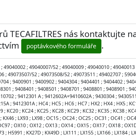
ltrů TECAFILTRES nás kontaktujte n
ictvím
.
poptávkového formuláře
 ; 49040002 ; 49040007/52 ; 49040009 ; 49040010 ; 49040013 
6 ; 49073507/52 ; 49073508/52 ; 49073511 ; 49402707 ; 59040
704 ; 9400901 ; 9400902 ; 9404304 ; 9404401 ; 9404402 ; 940
08301 ; 9408401 ; 9408501 ; 9408701 ; 9408801 ; 9408901 ; 94
0702 ; 9412301 A ; 9412602A+9410602A ; 9430304 ; 9430511 
5A ; 9412301A ; HC4 ; HC5 ; HC6 ; HC7 ; HX2 ; HX4 ; HX5 ; KC1 
 ; KC20 ; KC24 ; KC25 ; KC28 ; KC29 ; KC32 ; KC35 ; KC38 ; KC43
5 ; KX46 ; LX93 ; LX98 ; OC15 ; OC24 ; OC25 ; OC31 ; OC41 ; O
OC97 ; OX10 ; OX12 ; OX13 ; OX14 ; OX15 ; OX17 ; OX18 ; OX1D
 ; H5991 ; KX27D ; KX49D ; LX111 ; LX155 ; LX166 ; LX184 ; LX1