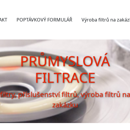
AKT
POPTÁVKOVÝ FORMULÁŘ
Výroba filtrů na zaká
PRŮMYSLOVÁ
FILTRACE
filtry, příslušenství filtrů, výroba filtrů n
zakázku