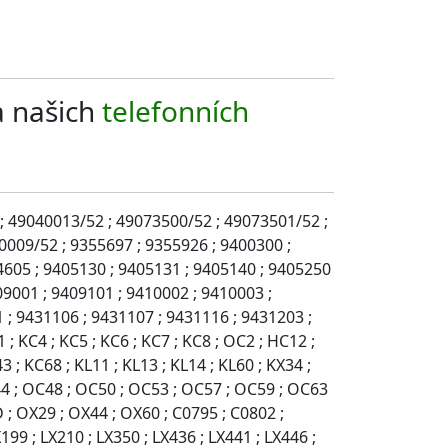
a našich
telefonních
; 49040013/52 ; 49073500/52 ; 49073501/52 ;
009/52 ; 9355697 ; 9355926 ; 9400300 ;
4605 ; 9405130 ; 9405131 ; 9405140 ; 9405250
09001 ; 9409101 ; 9410002 ; 9410003 ;
; 9431106 ; 9431107 ; 9431116 ; 9431203 ;
; KC4 ; KC5 ; KC6 ; KC7 ; KC8 ; OC2 ; HC12 ;
 ; KC68 ; KL11 ; KL13 ; KL14 ; KL60 ; KX34 ;
C44 ; OC48 ; OC50 ; OC53 ; OC57 ; OC59 ; OC63
 ; OX29 ; OX44 ; OX60 ; C0795 ; C0802 ;
99 ; LX210 ; LX350 ; LX436 ; LX441 ; LX446 ;