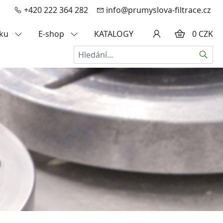
+420 222 364 282
info@prumyslova-filtrace.cz
zku
E-shop
KATALOGY
0 CZK
Hledat
a