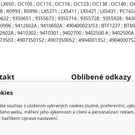
9 ; LX650 ; OC105 ; OC110 ; OC116 ; OC123 ; OC138 ; OC140 ; 
 ; R0993 ; R0996 ; LXS371 ; LXS411 ; LXS421 ; LXS431 ; PC162
622 ; 9350651 ; 9355673 ; 9355714 ; 9355728 ; 9355928 ; 943
50996 ; 9412602A ; 9410602A ; 490400023/53 ; BTF1237 ; BT60
02A ; 9410302 ; 9410301 ; 9402700 ; 9402500 A ; 9402500A ;
73503 ; 4907350152 ; 4907350052 ; 4904001352 ; 490400075
takt
Oblíbené odkazy
rumyslova-filtrace.cz
Katalog filtrů MANN
kies
22 364 282
KDFILTER.CZ
FILTR-FILTRY.CZ
áte souhlas s uložením vybraných cookies (nutné, preferenční, výk
FILTER-FILTERS.EU
eho webu, měření jeho výkonnosti a cílení a personalizaci reklam.
lačítkem Upravit nastavení.
Vyhledávání filtrů podle ro