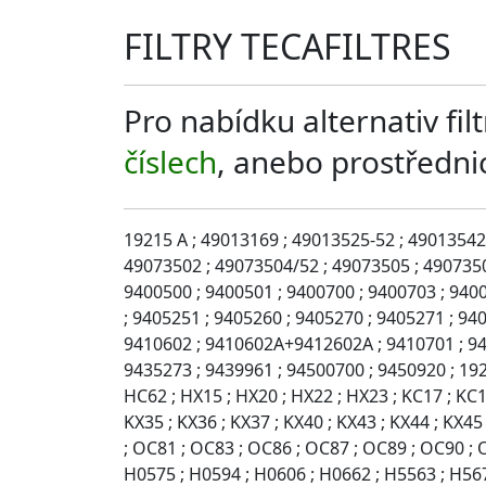
FILTRY TECAFILTRES
Pro nabídku alternativ fi
číslech
, anebo prostředn
19215 A ; 49013169 ; 49013525-52 ; 49013542
49073502 ; 49073504/52 ; 49073505 ; 4907350
9400500 ; 9400501 ; 9400700 ; 9400703 ; 9400
; 9405251 ; 9405260 ; 9405270 ; 9405271 ; 94
9410602 ; 9410602A+9412602A ; 9410701 ; 941
9435273 ; 9439961 ; 94500700 ; 9450920 ; 1921
HC62 ; HX15 ; HX20 ; HX22 ; HX23 ; KC17 ; KC19
KX35 ; KX36 ; KX37 ; KX40 ; KX43 ; KX44 ; KX4
; OC81 ; OC83 ; OC86 ; OC87 ; OC89 ; OC90 ; 
H0575 ; H0594 ; H0606 ; H0662 ; H5563 ; H5673