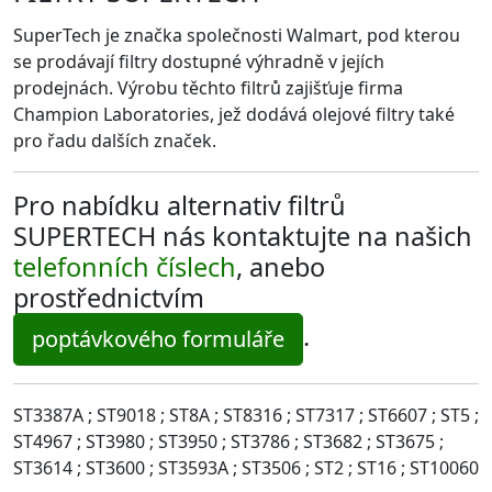
SuperTech je značka společnosti Walmart, pod kterou
se prodávají filtry dostupné výhradně v jejích
prodejnách. Výrobu těchto filtrů zajišťuje firma
Champion Laboratories, jež dodává olejové filtry také
pro řadu dalších značek.
Pro nabídku alternativ filtrů
SUPERTECH nás kontaktujte na našich
telefonních číslech
, anebo
prostřednictvím
.
poptávkového formuláře
ST3387A ; ST9018 ; ST8A ; ST8316 ; ST7317 ; ST6607 ; ST5 ;
ST4967 ; ST3980 ; ST3950 ; ST3786 ; ST3682 ; ST3675 ;
ST3614 ; ST3600 ; ST3593A ; ST3506 ; ST2 ; ST16 ; ST10060