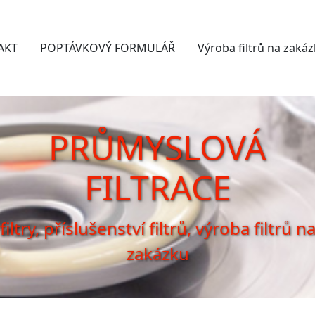
AKT
POPTÁVKOVÝ FORMULÁŘ
Výroba filtrů na zaká
PRŮMYSLOVÁ
FILTRACE
filtry, příslušenství filtrů, výroba filtrů n
zakázku