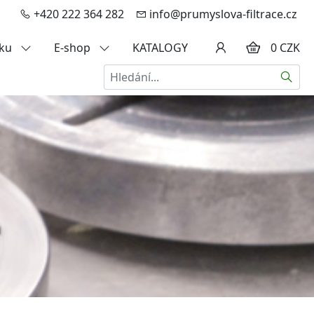
+420 222 364 282
info@prumyslova-filtrace.cz
zku
E-shop
KATALOGY
0 CZK
Hledat
a