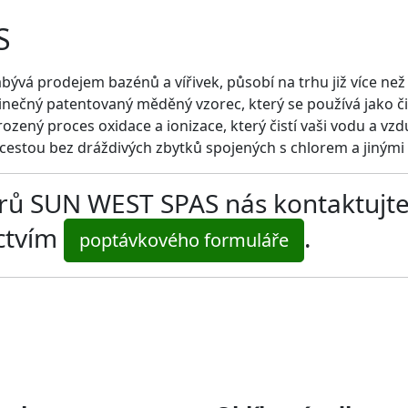
S
bývá prodejem bazénů a vířivek, působí na trhu již více než
dinečný patentovaný měděný vzorec, který se používá jako či
zený proces oxidace a ionizace, který čistí vaši vodu a vzd
cestou bez dráždivých zbytků spojených s chlorem a jinými
ltrů SUN WEST SPAS nás kontaktujt
ictvím
.
poptávkového formuláře