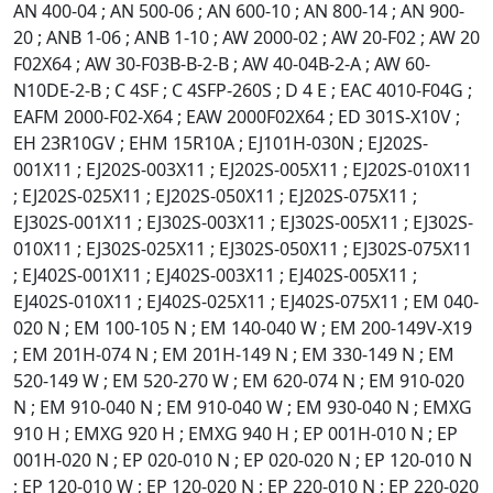
AN 400-04 ; AN 500-06 ; AN 600-10 ; AN 800-14 ; AN 900-
20 ; ANB 1-06 ; ANB 1-10 ; AW 2000-02 ; AW 20-F02 ; AW 20
F02X64 ; AW 30-F03B-B-2-B ; AW 40-04B-2-A ; AW 60-
N10DE-2-B ; C 4SF ; C 4SFP-260S ; D 4 E ; EAC 4010-F04G ;
EAFM 2000-F02-X64 ; EAW 2000F02X64 ; ED 301S-X10V ;
EH 23R10GV ; EHM 15R10A ; EJ101H-030N ; EJ202S-
001X11 ; EJ202S-003X11 ; EJ202S-005X11 ; EJ202S-010X11
; EJ202S-025X11 ; EJ202S-050X11 ; EJ202S-075X11 ;
EJ302S-001X11 ; EJ302S-003X11 ; EJ302S-005X11 ; EJ302S-
010X11 ; EJ302S-025X11 ; EJ302S-050X11 ; EJ302S-075X11
; EJ402S-001X11 ; EJ402S-003X11 ; EJ402S-005X11 ;
EJ402S-010X11 ; EJ402S-025X11 ; EJ402S-075X11 ; EM 040-
020 N ; EM 100-105 N ; EM 140-040 W ; EM 200-149V-X19
; EM 201H-074 N ; EM 201H-149 N ; EM 330-149 N ; EM
520-149 W ; EM 520-270 W ; EM 620-074 N ; EM 910-020
N ; EM 910-040 N ; EM 910-040 W ; EM 930-040 N ; EMXG
910 H ; EMXG 920 H ; EMXG 940 H ; EP 001H-010 N ; EP
001H-020 N ; EP 020-010 N ; EP 020-020 N ; EP 120-010 N
; EP 120-010 W ; EP 120-020 N ; EP 220-010 N ; EP 220-020