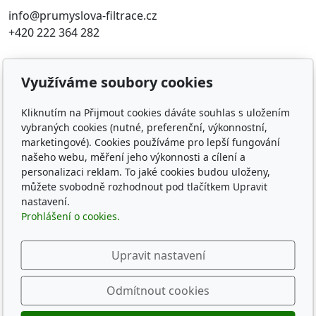
info@prumyslova-filtrace.cz
+420 222 364 282
Oblíbené odkazy
Využíváme soubory cookies
Katalog filtrů MANN
KDFILTER.CZ
Kliknutím na Přijmout cookies dáváte souhlas s uložením
vybraných cookies (nutné, preferenční, výkonnostní,
FILTR-FILTRY.CZ
marketingové). Cookies používáme pro lepší fungování
FILTER-FILTERS.EU
našeho webu, měření jeho výkonnosti a cílení a
Vyhledávání filtrů podle rozměru
personalizaci reklam. To jaké cookies budou uloženy,
můžete svobodně rozhodnout pod tlačítkem Upravit
Sledujte nás
nastavení.
Prohlášení o cookies.
Upravit nastavení
© 2026
KD-FILTER, Průmyslová filtrace s.r.o.
Odmítnout cookies
Běží na
inPage
s AI