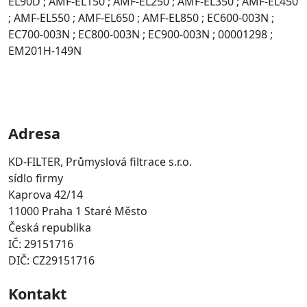
EL90D ; AMF-EL150 ; AMF-EL250 ; AMF-EL350 ; AMF-EL450
; AMF-EL550 ; AMF-EL650 ; AMF-EL850 ; EC600-003N ;
EC700-003N ; EC800-003N ; EC900-003N ; 00001298 ;
EM201H-149N
Adresa
KD-FILTER, Průmyslová filtrace s.r.o.
sídlo firmy
Kaprova 42/14
11000 Praha 1 Staré Město
Česká republika
IČ: 29151716
DIČ: CZ29151716
Kontakt