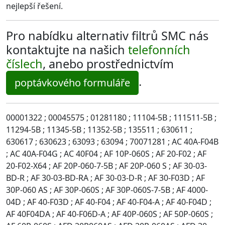
nejlepší řešení.
Pro nabídku alternativ filtrů SMC nás
kontaktujte na našich
telefonních
číslech
, anebo prostřednictvím
.
poptávkového formuláře
00001322 ; 00045575 ; 01281180 ; 11104-5B ; 111511-5B ;
11294-5B ; 11345-5B ; 11352-5B ; 135511 ; 630611 ;
630617 ; 630623 ; 63093 ; 63094 ; 70071281 ; AC 40A-F04B
; AC 40A-F04G ; AC 40F04 ; AF 10P-060S ; AF 20-F02 ; AF
20-F02-X64 ; AF 20P-060-7-5B ; AF 20P-060 S ; AF 30-03-
BD-R ; AF 30-03-BD-RA ; AF 30-03-D-R ; AF 30-F03D ; AF
30P-060 AS ; AF 30P-060S ; AF 30P-060S-7-5B ; AF 4000-
04D ; AF 40-F03D ; AF 40-F04 ; AF 40-F04-A ; AF 40-F04D ;
AF 40F04DA ; AF 40-F06D-A ; AF 40P-060S ; AF 50P-060S ;