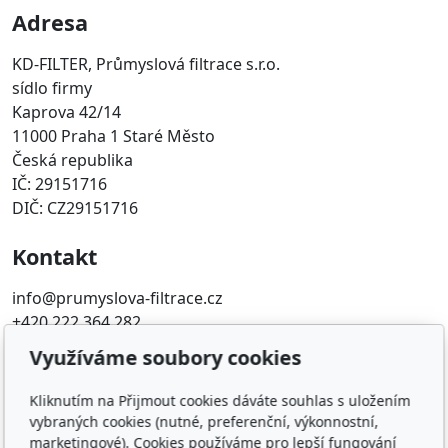
Adresa
KD-FILTER, Průmyslová filtrace s.r.o.
sídlo firmy
Kaprova 42/14
11000 Praha 1 Staré Město
Česká republika
IČ: 29151716
DIČ: CZ29151716
Kontakt
info@prumyslova-filtrace.cz
+420 222 364 282
Využíváme soubory cookies
Oblíbené odkazy
Kliknutím na Přijmout cookies dáváte souhlas s uložením
Katalog filtrů MANN
vybraných cookies (nutné, preferenční, výkonnostní,
KDFILTER.CZ
marketingové). Cookies používáme pro lepší fungování