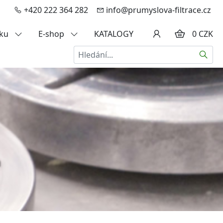
+420 222 364 282
info@prumyslova-filtrace.cz
zku
E-shop
KATALOGY
0 CZK
Hledat
a