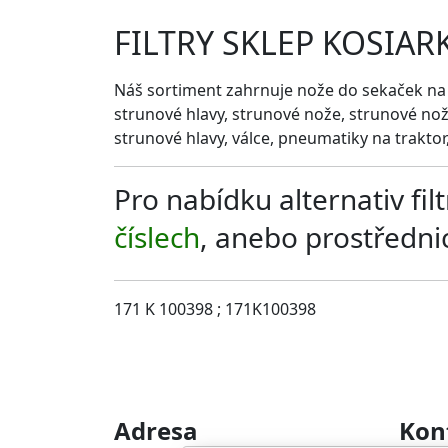
FILTRY SKLEP KOSIAR
Náš sortiment zahrnuje nože do sekaček na t
strunové hlavy, strunové nože, strunové nože
strunové hlavy, válce, pneumatiky na traktor, 
Pro nabídku alternativ fi
číslech
, anebo prostředn
171 K 100398 ; 171K100398
Adresa
Kon