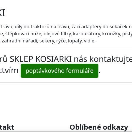
KI
rávu, díly do traktorů na trávu, žací adaptéry do sekaček n
, štěpkovací nože, olejové filtry, karburátory, kroužky, pís
zahradní nářadí, sekery, rýče, lopaty, vidle.
ltrů SKLEP KOSIARKI nás kontaktujt
ictvím
.
poptávkového formuláře
takt
Oblíbené odkazy