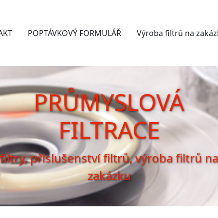
AKT
POPTÁVKOVÝ FORMULÁŘ
Výroba filtrů na zaká
PRŮMYSLOVÁ
FILTRACE
filtry, příslušenství filtrů, výroba filtrů n
zakázku