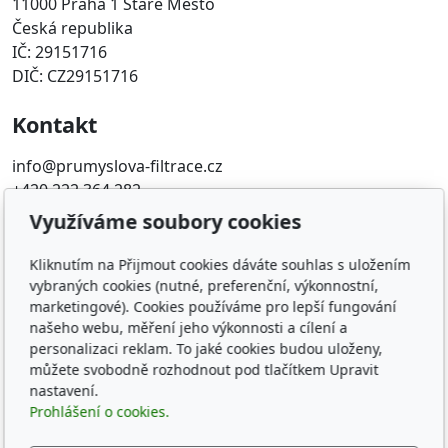
11000 Praha 1 Staré Město
Česká republika
IČ: 29151716
DIČ: CZ29151716
Kontakt
info@prumyslova-filtrace.cz
+420 222 364 282
Využíváme soubory cookies
Oblíbené odkazy
Kliknutím na Přijmout cookies dáváte souhlas s uložením
Katalog filtrů MANN
vybraných cookies (nutné, preferenční, výkonnostní,
KDFILTER.CZ
marketingové). Cookies používáme pro lepší fungování
FILTR-FILTRY.CZ
našeho webu, měření jeho výkonnosti a cílení a
personalizaci reklam. To jaké cookies budou uloženy,
FILTER-FILTERS.EU
můžete svobodně rozhodnout pod tlačítkem Upravit
Vyhledávání filtrů podle rozměru
nastavení.
Prohlášení o cookies.
Sledujte nás