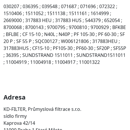
030207 ; 036395 ; 039548 ; 071687 ; 071696 ; 072322 ;
1510406 ; 1511052 ; 1511138 ; 1511161 ; 1614999 ;
2669000 ; 317883 HEU ; 317883 HUS ; 544379 ; 652054 ;
8700068 ; 8700143 ; 9700795 ; 9700810 ; 9700929 ; BFKBE
; BFLBE ; CF 15-10 ; N40L ; N40P ; PF 105-30 ; PF 60-30 ; SF
20 P ; SF 55 P ; SQC00127 ; W006121806 ; 317883HEU ;
317883HUS ; CF15-10 ; PF105-30 ; PF60-30 ; SF20P ; SF55P
; 36395 ; SUNDSTRAND 1511011 ; SUNDSTRAND1511011
; 11004919 ; 11004918 ; 11004917 ; 11001322
Adresa
KD-FILTER, Průmyslová filtrace s.r.o.
sídlo firmy
Kaprova 42/14