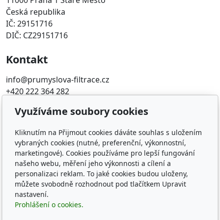
11000 Praha 1 Staré Město
Česká republika
IČ: 29151716
DIČ: CZ29151716
Kontakt
info@prumyslova-filtrace.cz
+420 222 364 282
Využíváme soubory cookies
Oblíbené odkazy
Kliknutím na Přijmout cookies dáváte souhlas s uložením
Katalog filtrů MANN
vybraných cookies (nutné, preferenční, výkonnostní,
KDFILTER.CZ
marketingové). Cookies používáme pro lepší fungování
FILTR-FILTRY.CZ
našeho webu, měření jeho výkonnosti a cílení a
FILTER-FILTERS.EU
personalizaci reklam. To jaké cookies budou uloženy,
Vyhledávání filtrů podle rozměru
můžete svobodně rozhodnout pod tlačítkem Upravit
nastavení.
Sledujte nás
Prohlášení o cookies.