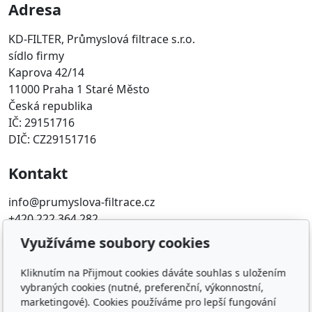
Adresa
KD-FILTER, Průmyslová filtrace s.r.o.
sídlo firmy
Kaprova 42/14
11000 Praha 1 Staré Město
Česká republika
IČ: 29151716
DIČ: CZ29151716
Kontakt
info@prumyslova-filtrace.cz
+420 222 364 282
Využíváme soubory cookies
Oblíbené odkazy
Kliknutím na Přijmout cookies dáváte souhlas s uložením
Katalog filtrů MANN
vybraných cookies (nutné, preferenční, výkonnostní,
KDFILTER.CZ
marketingové). Cookies používáme pro lepší fungování