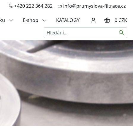
+420 222 364 282
info@prumyslova-filtrace.cz
zku
E-shop
KATALOGY
0 CZK
Hledat
a