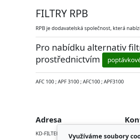
FILTRY RPB
RPB je dodavatelská společnost, která nabízí 
Pro nabídku alternativ fi
prostřednictvím
poptávkov
AFC 100 ; APF 3100 ; AFC100 ; APF3100
Adresa
Kon
KD-FILTER, Průmyslová filtrace
info@p
Využíváme soubory coo