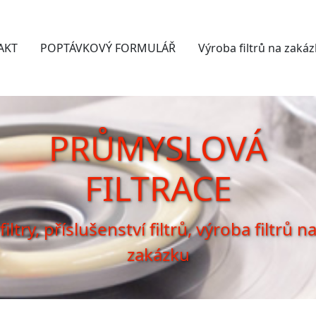
AKT
POPTÁVKOVÝ FORMULÁŘ
Výroba filtrů na zaká
PRŮMYSLOVÁ
FILTRACE
filtry, příslušenství filtrů, výroba filtrů n
zakázku