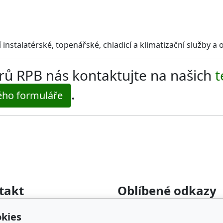
instalatérské, topenářské, chladicí a klimatizační služby a 
ltrů RPB nás kontaktujte na našich
t
.
ého formuláře
takt
Oblíbené odkazy
rumyslova-filtrace.cz
Katalog filtrů MANN
kies