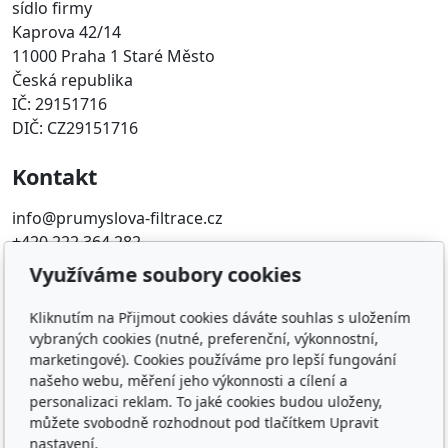
sídlo firmy
Kaprova 42/14
11000 Praha 1 Staré Město
Česká republika
IČ: 29151716
DIČ: CZ29151716
Kontakt
info@prumyslova-filtrace.cz
+420 222 364 282
Využíváme soubory cookies
Oblíbené odkazy
Kliknutím na Přijmout cookies dáváte souhlas s uložením
Katalog filtrů MANN
vybraných cookies (nutné, preferenční, výkonnostní,
KDFILTER.CZ
marketingové). Cookies používáme pro lepší fungování
FILTR-FILTRY.CZ
našeho webu, měření jeho výkonnosti a cílení a
personalizaci reklam. To jaké cookies budou uloženy,
FILTER-FILTERS.EU
můžete svobodně rozhodnout pod tlačítkem Upravit
Vyhledávání filtrů podle rozměru
nastavení.