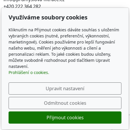
+420 222 364 282
Využíváme soubory cookies
Oblíbené odkazy
Kliknutím na Přijmout cookies dáváte souhlas s uložením
Katalog filtrů MANN
vybraných cookies (nutné, preferenční, výkonnostní,
KDFILTER.CZ
marketingové). Cookies používáme pro lepší fungování
FILTR-FILTRY.CZ
našeho webu, měření jeho výkonnosti a cílení a
FILTER-FILTERS.EU
personalizaci reklam. To jaké cookies budou uloženy,
Vyhledávání filtrů podle rozměru
můžete svobodně rozhodnout pod tlačítkem Upravit
nastavení.
Prohlášení o cookies.
Sledujte nás
Upravit nastavení
Odmítnout cookies
© 2026
KD-FILTER, Průmyslová filtrace s.r.o.
Přijmout cookies
Běží na
inPage
s AI