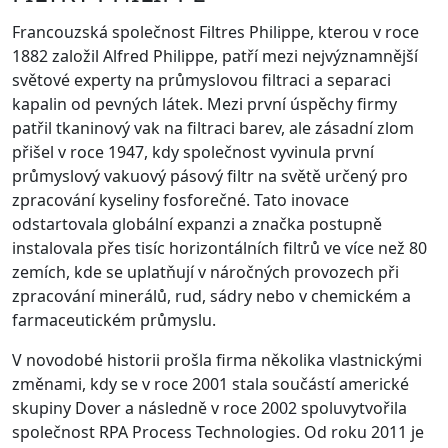
Francouzská společnost Filtres Philippe, kterou v roce
1882 založil Alfred Philippe, patří mezi nejvýznamnější
světové experty na průmyslovou filtraci a separaci
kapalin od pevných látek. Mezi první úspěchy firmy
patřil tkaninový vak na filtraci barev, ale zásadní zlom
přišel v roce 1947, kdy společnost vyvinula první
průmyslový vakuový pásový filtr na světě určený pro
zpracování kyseliny fosforečné. Tato inovace
odstartovala globální expanzi a značka postupně
instalovala přes tisíc horizontálních filtrů ve více než 80
zemích, kde se uplatňují v náročných provozech při
zpracování minerálů, rud, sádry nebo v chemickém a
farmaceutickém průmyslu.
V novodobé historii prošla firma několika vlastnickými
změnami, kdy se v roce 2001 stala součástí americké
skupiny Dover a následně v roce 2002 spoluvytvořila
společnost RPA Process Technologies. Od roku 2011 je