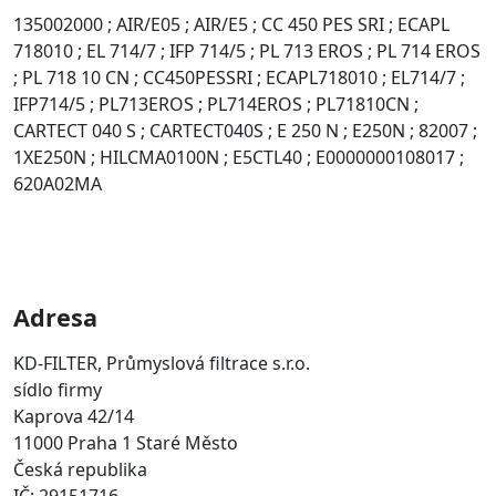
135002000 ; AIR/E05 ; AIR/E5 ; CC 450 PES SRI ; ECAPL
718010 ; EL 714/7 ; IFP 714/5 ; PL 713 EROS ; PL 714 EROS
; PL 718 10 CN ; CC450PESSRI ; ECAPL718010 ; EL714/7 ;
IFP714/5 ; PL713EROS ; PL714EROS ; PL71810CN ;
CARTECT 040 S ; CARTECT040S ; E 250 N ; E250N ; 82007 ;
1XE250N ; HILCMA0100N ; E5CTL40 ; E0000000108017 ;
620A02MA
Adresa
KD-FILTER, Průmyslová filtrace s.r.o.
sídlo firmy
Kaprova 42/14
11000 Praha 1 Staré Město
Česká republika