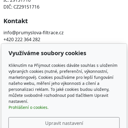
IČ: 29151716
DIČ: CZ29151716
Kontakt
info@prumyslova-filtrace.cz
+420 222 364 282
Využíváme soubory cookies
Oblíbené odkazy
Katalog filtrů MANN
Kliknutím na Přijmout cookies dáváte souhlas s uložením
vybraných cookies (nutné, preferenční, výkonnostní,
KDFILTER.CZ
marketingové). Cookies používáme pro lepší fungování
FILTR-FILTRY.CZ
našeho webu, měření jeho výkonnosti a cílení a
FILTER-FILTERS.EU
personalizaci reklam. To jaké cookies budou uloženy,
Vyhledávání filtrů podle rozměru
můžete svobodně rozhodnout pod tlačítkem Upravit
nastavení.
Sledujte nás
Prohlášení o cookies.
Upravit nastavení