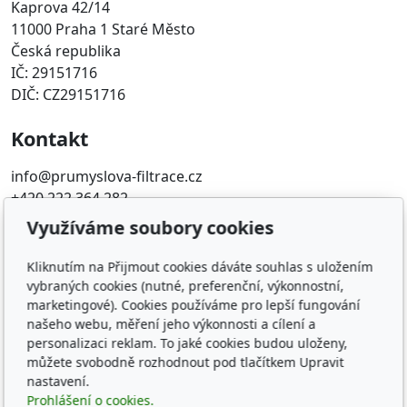
Kaprova 42/14
11000 Praha 1 Staré Město
Česká republika
IČ: 29151716
DIČ: CZ29151716
Kontakt
info@prumyslova-filtrace.cz
+420 222 364 282
Využíváme soubory cookies
Oblíbené odkazy
Kliknutím na Přijmout cookies dáváte souhlas s uložením
Katalog filtrů MANN
vybraných cookies (nutné, preferenční, výkonnostní,
KDFILTER.CZ
marketingové). Cookies používáme pro lepší fungování
FILTR-FILTRY.CZ
našeho webu, měření jeho výkonnosti a cílení a
personalizaci reklam. To jaké cookies budou uloženy,
FILTER-FILTERS.EU
můžete svobodně rozhodnout pod tlačítkem Upravit
Vyhledávání filtrů podle rozměru
nastavení.
Prohlášení o cookies.