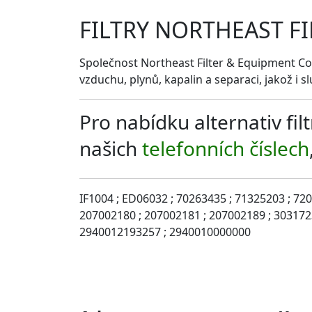
FILTRY NORTHEAST F
Společnost Northeast Filter & Equipment Co. 
vzduchu, plynů, kapalin a separaci, jakož i sl
Pro nabídku alternativ f
našich
telefonních číslech
IF1004 ; ED06032 ; 70263435 ; 71325203 ; 72
207002180 ; 207002181 ; 207002189 ; 303172
2940012193257 ; 2940010000000