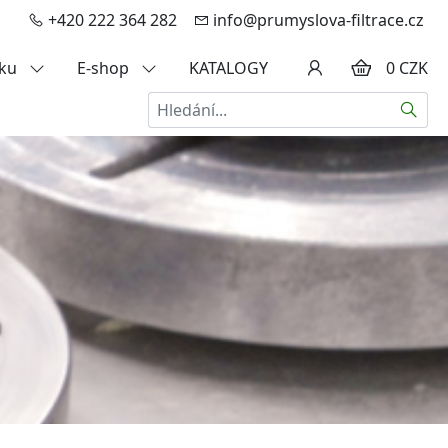
+420 222 364 282
info@prumyslova-filtrace.cz
zku
E-shop
KATALOGY
0 CZK
Hledat
a