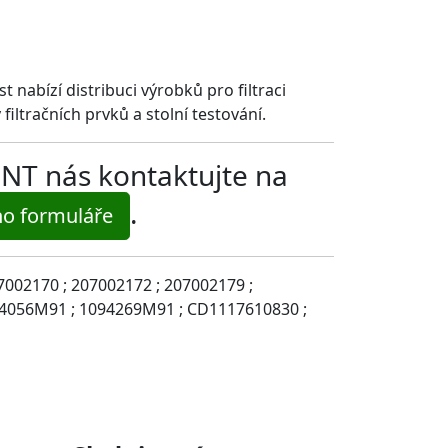
 nabízí distribuci výrobků pro filtraci
filtračních prvků a stolní testování.
NT nás kontaktujte na
.
o formuláře
7002170 ; 207002172 ; 207002179 ;
094056M91 ; 1094269M91 ; CD1117610830 ;