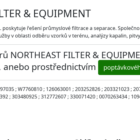
ILTER & EQUIPMENT
poskytuje řešení průmyslové filtrace a separace. Společnost
užby v oblasti odběru vzorků v terénu, analýzy kapalin, pitvy 
iltrů NORTHEAST FILTER & EQUIPME
, anebo prostřednictvím
poptávkovéh
097035 ; W7760810 ; 126063001 ; 203252826 ; 203321023 ; 20
392 ; 303480925 ; 312772607 ; 330071420 ; 0070263434 ; 1