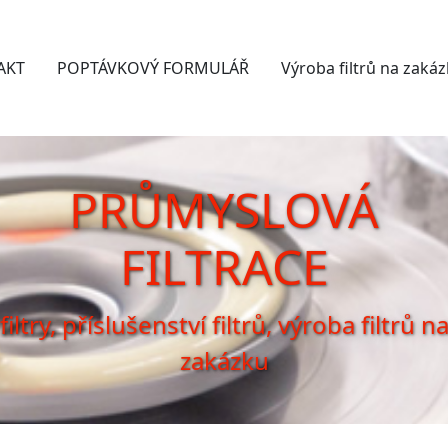
AKT
POPTÁVKOVÝ FORMULÁŘ
Výroba filtrů na zaká
PRŮMYSLOVÁ
FILTRACE
filtry, příslušenství filtrů, výroba filtrů n
zakázku