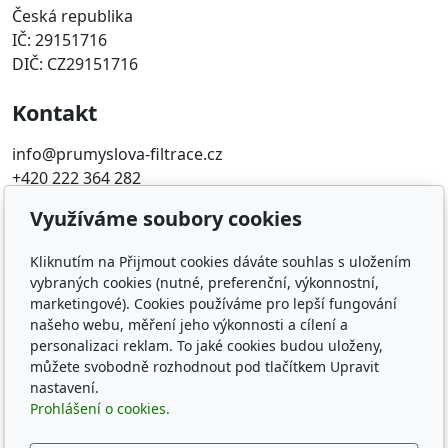
Česká republika
IČ: 29151716
DIČ: CZ29151716
Kontakt
info@prumyslova-filtrace.cz
+420 222 364 282
Využíváme soubory cookies
Oblíbené odkazy
Kliknutím na Přijmout cookies dáváte souhlas s uložením
Katalog filtrů MANN
vybraných cookies (nutné, preferenční, výkonnostní,
KDFILTER.CZ
marketingové). Cookies používáme pro lepší fungování
FILTR-FILTRY.CZ
našeho webu, měření jeho výkonnosti a cílení a
FILTER-FILTERS.EU
personalizaci reklam. To jaké cookies budou uloženy,
Vyhledávání filtrů podle rozměru
můžete svobodně rozhodnout pod tlačítkem Upravit
nastavení.
Sledujte nás
Prohlášení o cookies.