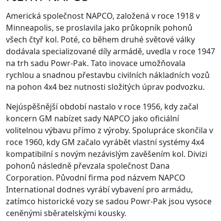
Americká společnost NAPCO, založená v roce 1918 v
Minneapolis, se proslavila jako průkopník pohonů
všech čtyř kol. Poté, co během druhé světové války
dodávala specializované díly armádě, uvedla v roce 1947
na trh sadu Powr-Pak. Tato inovace umožňovala
rychlou a snadnou přestavbu civilních nákladních vozů
na pohon 4x4 bez nutnosti složitých úprav podvozku.
Nejúspěšnější období nastalo v roce 1956, kdy začal
koncern GM nabízet sady NAPCO jako oficiální
volitelnou výbavu přímo z výroby. Spolupráce skončila v
roce 1960, kdy GM začalo vyrábět vlastní systémy 4x4
kompatibilní s novým nezávislým zavěšením kol. Divizi
pohonů následně převzala společnost Dana
Corporation. Původní firma pod názvem NAPCO
International dodnes vyrábí vybavení pro armádu,
zatímco historické vozy se sadou Powr-Pak jsou vysoce
ceněnými sběratelskými kousky.