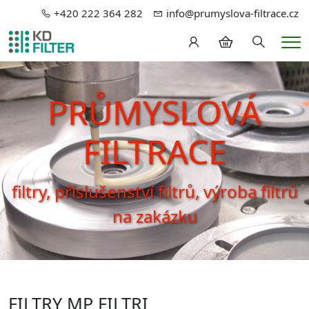
+420 222 364 282
info@prumyslova-filtrace.cz
Hledání
Me
PRŮMYSLOVÁ
FILTRACE
filtry, příslušenství filtrů, výroba filtrů
na zakázku
FILTRY MP FILTRI