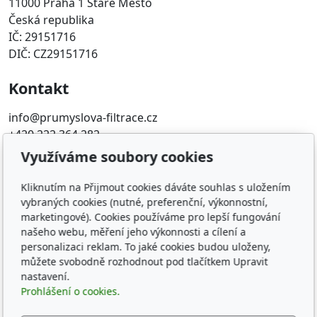
11000 Praha 1 Staré Město
Česká republika
IČ: 29151716
DIČ: CZ29151716
Kontakt
info@prumyslova-filtrace.cz
+420 222 364 282
Využíváme soubory cookies
Oblíbené odkazy
Kliknutím na Přijmout cookies dáváte souhlas s uložením
Katalog filtrů MANN
vybraných cookies (nutné, preferenční, výkonnostní,
KDFILTER.CZ
marketingové). Cookies používáme pro lepší fungování
FILTR-FILTRY.CZ
našeho webu, měření jeho výkonnosti a cílení a
personalizaci reklam. To jaké cookies budou uloženy,
FILTER-FILTERS.EU
můžete svobodně rozhodnout pod tlačítkem Upravit
Vyhledávání filtrů podle rozměru
nastavení.
Prohlášení o cookies.
Sledujte nás