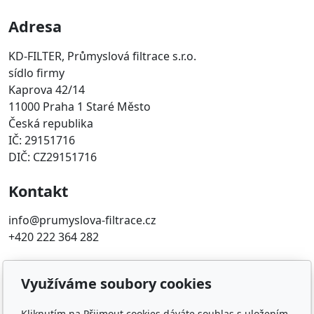
Adresa
KD-FILTER, Průmyslová filtrace s.r.o.
sídlo firmy
Kaprova 42/14
11000 Praha 1 Staré Město
Česká republika
IČ: 29151716
DIČ: CZ29151716
Kontakt
info@prumyslova-filtrace.cz
+420 222 364 282
Oblíbené odkazy
Využíváme soubory cookies
Katalog filtrů MANN
Kliknutím na Přijmout cookies dáváte souhlas s uložením