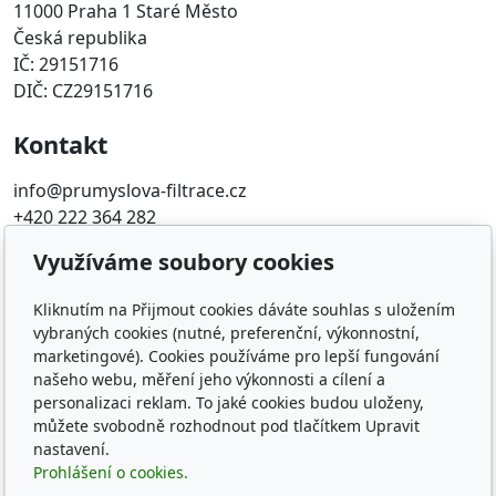
11000 Praha 1 Staré Město
Česká republika
IČ: 29151716
DIČ: CZ29151716
Kontakt
info@prumyslova-filtrace.cz
+420 222 364 282
Využíváme soubory cookies
Oblíbené odkazy
Kliknutím na Přijmout cookies dáváte souhlas s uložením
Katalog filtrů MANN
vybraných cookies (nutné, preferenční, výkonnostní,
KDFILTER.CZ
marketingové). Cookies používáme pro lepší fungování
FILTR-FILTRY.CZ
našeho webu, měření jeho výkonnosti a cílení a
FILTER-FILTERS.EU
personalizaci reklam. To jaké cookies budou uloženy,
Vyhledávání filtrů podle rozměru
můžete svobodně rozhodnout pod tlačítkem Upravit
nastavení.
Sledujte nás
Prohlášení o cookies.