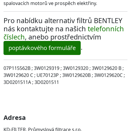
spalovacích motorů ve prospěch elektřiny.
Pro nabídku alternativ filtrů BENTLEY
nás kontaktujte na našich
telefonních
číslech
, anebo prostřednictvím
.
poptávkového formuláře
07P115562B ; 3W0129319 ; 3W0129320 ; 3W0129620 B ;
3W0129620 C ; UE70123P ; 3W0129620B ; 3W0129620C ;
3D0201511A ; 3D0201511
Adresa
KD-FILTER, Průmyslová filtrace s.r.o.