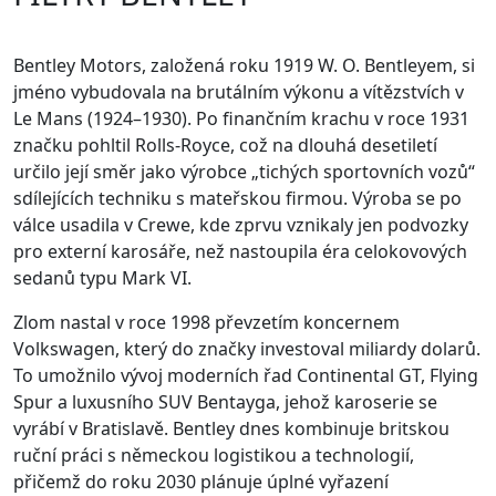
Bentley Motors, založená roku 1919 W. O. Bentleyem, si
jméno vybudovala na brutálním výkonu a vítězstvích v
Le Mans (1924–1930). Po finančním krachu v roce 1931
značku pohltil Rolls-Royce, což na dlouhá desetiletí
určilo její směr jako výrobce „tichých sportovních vozů“
sdílejících techniku s mateřskou firmou. Výroba se po
válce usadila v Crewe, kde zprvu vznikaly jen podvozky
pro externí karosáře, než nastoupila éra celokovových
sedanů typu Mark VI.
Zlom nastal v roce 1998 převzetím koncernem
Volkswagen, který do značky investoval miliardy dolarů.
To umožnilo vývoj moderních řad Continental GT, Flying
Spur a luxusního SUV Bentayga, jehož karoserie se
vyrábí v Bratislavě. Bentley dnes kombinuje britskou
ruční práci s německou logistikou a technologií,
přičemž do roku 2030 plánuje úplné vyřazení