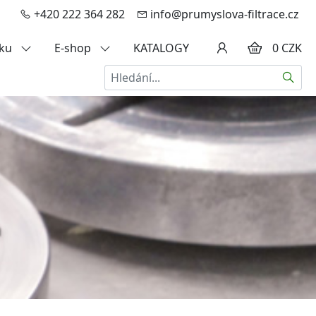
+420 222 364 282
info@prumyslova-filtrace.cz
zku
E-shop
KATALOGY
0 CZK
Hledat
a