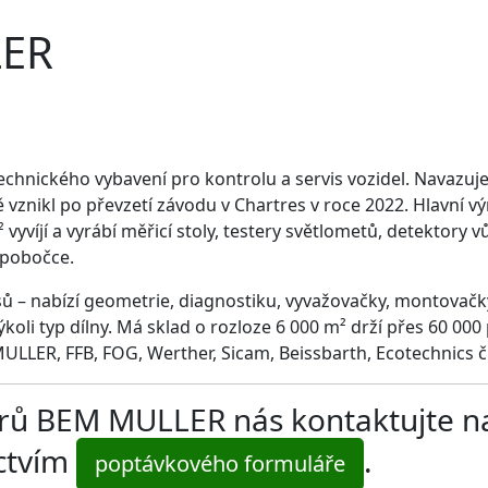
LER
chnického vybavení pro kontrolu a servis vozidel. Navazuj
vznikl po převzetí závodu v Chartres v roce 2022. Hlavní vý
vyvíjí a vyrábí měřicí stoly, testery světlometů, detektory vů
 pobočce.
visů – nabízí geometrie, diagnostiku, vyvažovačky, montovačky
koli typ dílny. Má sklad o rozloze 6 000 m² drží přes 60 00
MULLER, FFB, FOG, Werther, Sicam, Beissbarth, Ecotechnics č
iltrů BEM MULLER nás kontaktujte n
ictvím
.
poptávkového formuláře