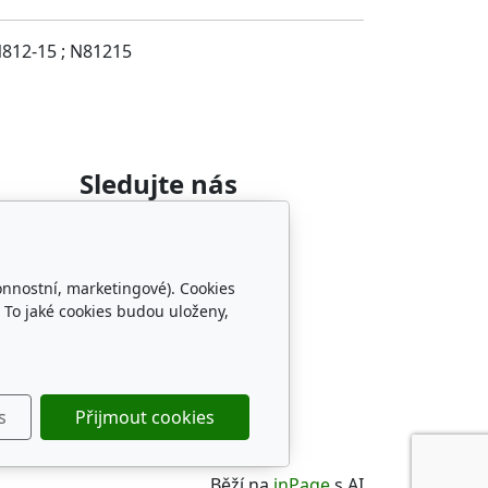
N812-15 ; N81215
Sledujte nás
onnostní, marketingové). Cookies
 To jaké cookies budou uloženy,
změru
s
Přijmout cookies
Běží na
inPage
s AI