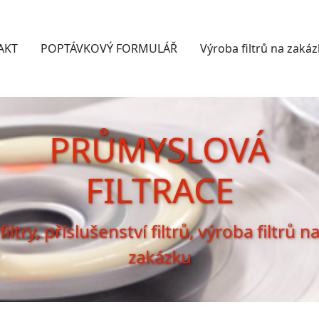
AKT
POPTÁVKOVÝ FORMULÁŘ
Výroba filtrů na zaká
PRŮMYSLOVÁ
FILTRACE
filtry, příslušenství filtrů, výroba filtrů n
zakázku