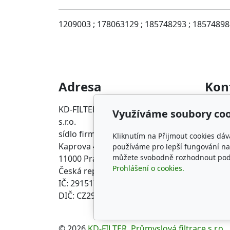
1209003 ; 178063129 ; 185748293 ; 185748988
Adresa
Kon
KD-FILTER, Průmyslová filtrace
info@p
Využíváme soubory coo
s.r.o.
+420 2
sídlo firmy
Kliknutím na Přijmout cookies dáv
Kaprova 42/14
používáme pro lepší fungování naš
můžete svobodně rozhodnout pod t
11000 Praha 1 Staré Město
Prohlášení o cookies.
Česká republika
IČ: 29151716
DIČ: CZ29151716
© 2026
KD-FILTER, Průmyslová filtrace s.r.o.