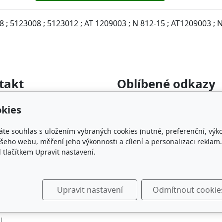
 ; 5123008 ; 5123012 ; AT 1209003 ; N 812-15 ; AT1209003 ; 
takt
Oblíbené odkazy
rumyslova-filtrace.cz
Katalog filtrů MANN
kies
22 364 282
KDFILTER.CZ
FILTR-FILTRY.CZ
áte souhlas s uložením vybraných cookies (nutné, preferenční, výk
FILTER-FILTERS.EU
eho webu, měření jeho výkonnosti a cílení a personalizaci reklam.
lačítkem Upravit nastavení.
Vyhledávání filtrů podle ro
Upravit nastavení
Odmítnout cookie