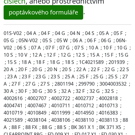
číslech
, anebo prostřednictvím
.
poptávkového formuláře
01S-V02 ; 04 A ; 04 F ; 04 G ; 04 N ; 04 S ; 05 A ; 05 F ;
05 G ; 05N-V02 ; 05 S ; 05 W ; 06 A ; 06 F ; 06 G ; 06N-
V02 ; 06 S ; 07 A ; 07 F ; 07 G ; 07 S ; 10 A ; 10 F ; 10 G ;
10 S ; 10 V ; 12 A ; 12 F ; 12 G ; 12 S ; 15 A ; 15 F ; 15 G
; 15 S ; 18 A ; 18 F ; 18 G ; 18 S ; 1C4021589 ; 201939 ;
20 A ; 20 F ; 20 G ; 20 N ; 20 S ; 22 A ; 22 F ; 22 G ; 22 S
; 23 A ; 23 F ; 23 G ; 23 S ; 25 A ; 25 F ; 25 G ; 25 S ; 27
A ; 27 F ; 27 G ; 27 S ; 2801194 ; 299790 ; 3004003532 ;
30 A ; 30 F ; 30 G ; 30 S ; 32 A ; 32 F ; 32 G ; 32 S ;
4002616 ; 4002707 ; 4002722 ; 4002737 ; 4002818 ;
4004741 ; 4007467 ; 4010711 ; 4010712 ; 4010713 ;
4010719 ; 4010849 ; 4011999 ; 4014950 ; 4016383 ;
4021589 ; 4038104 ; 4038106 ; 4038110 ; 4038113 ; 88
A ; 88 F ; 88 FX ; 88 G ; 88 S ; BK 361 X 1 ; BK 371 X5 ;
CLEARPOINT 88G ; FD 009 X1 ; FD 017 X1 ; FD 030 X1 ;