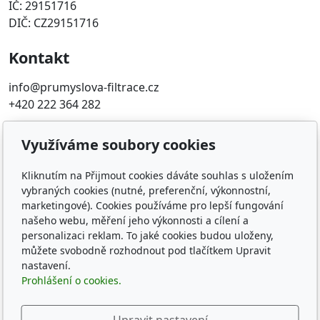
IČ: 29151716
DIČ: CZ29151716
Kontakt
info@prumyslova-filtrace.cz
+420 222 364 282
Oblíbené odkazy
Využíváme soubory cookies
Katalog filtrů MANN
Kliknutím na Přijmout cookies dáváte souhlas s uložením
KDFILTER.CZ
vybraných cookies (nutné, preferenční, výkonnostní,
FILTR-FILTRY.CZ
marketingové). Cookies používáme pro lepší fungování
FILTER-FILTERS.EU
našeho webu, měření jeho výkonnosti a cílení a
personalizaci reklam. To jaké cookies budou uloženy,
Vyhledávání filtrů podle rozměru
můžete svobodně rozhodnout pod tlačítkem Upravit
nastavení.
Sledujte nás
Prohlášení o cookies.