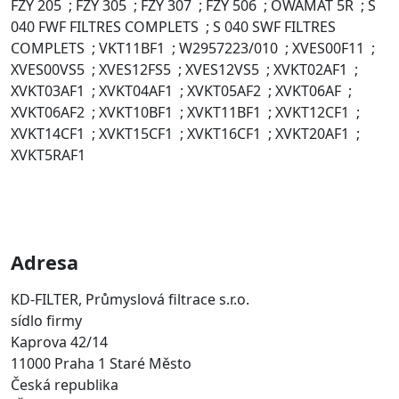
FZY 205 ; FZY 305 ; FZY 307 ; FZY 506 ; OWAMAT 5R ; S
040 FWF FILTRES COMPLETS ; S 040 SWF FILTRES
COMPLETS ; VKT11BF1 ; W2957223/010 ; XVES00F11 ;
XVES00VS5 ; XVES12FS5 ; XVES12VS5 ; XVKT02AF1 ;
XVKT03AF1 ; XVKT04AF1 ; XVKT05AF2 ; XVKT06AF ;
XVKT06AF2 ; XVKT10BF1 ; XVKT11BF1 ; XVKT12CF1 ;
XVKT14CF1 ; XVKT15CF1 ; XVKT16CF1 ; XVKT20AF1 ;
XVKT5RAF1
Adresa
KD-FILTER, Průmyslová filtrace s.r.o.
sídlo firmy
Kaprova 42/14
11000 Praha 1 Staré Město
Česká republika