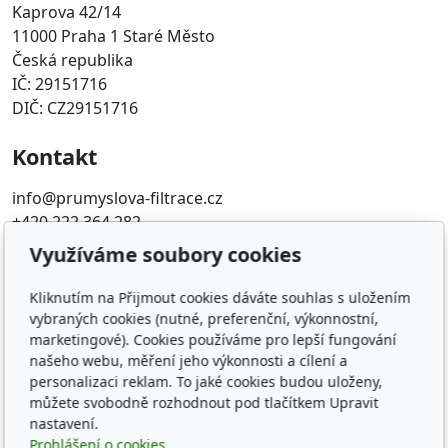
Kaprova 42/14
11000 Praha 1 Staré Město
Česká republika
IČ: 29151716
DIČ: CZ29151716
Kontakt
info@prumyslova-filtrace.cz
+420 222 364 282
Využíváme soubory cookies
Oblíbené odkazy
Kliknutím na Přijmout cookies dáváte souhlas s uložením
Katalog filtrů MANN
vybraných cookies (nutné, preferenční, výkonnostní,
KDFILTER.CZ
marketingové). Cookies používáme pro lepší fungování
FILTR-FILTRY.CZ
našeho webu, měření jeho výkonnosti a cílení a
personalizaci reklam. To jaké cookies budou uloženy,
FILTER-FILTERS.EU
můžete svobodně rozhodnout pod tlačítkem Upravit
Vyhledávání filtrů podle rozměru
nastavení.
Prohlášení o cookies.