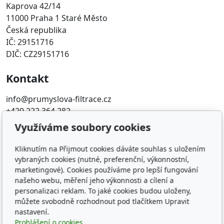
Kaprova 42/14
11000 Praha 1 Staré Město
Česká republika
IČ: 29151716
DIČ: CZ29151716
Kontakt
info@prumyslova-filtrace.cz
+420 222 364 282
Využíváme soubory cookies
Oblíbené odkazy
Kliknutím na Přijmout cookies dáváte souhlas s uložením
Katalog filtrů MANN
vybraných cookies (nutné, preferenční, výkonnostní,
KDFILTER.CZ
marketingové). Cookies používáme pro lepší fungování
FILTR-FILTRY.CZ
našeho webu, měření jeho výkonnosti a cílení a
personalizaci reklam. To jaké cookies budou uloženy,
FILTER-FILTERS.EU
můžete svobodně rozhodnout pod tlačítkem Upravit
Vyhledávání filtrů podle rozměru
nastavení.
Prohlášení o cookies.