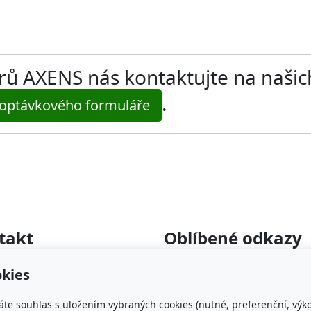
ltrů AXENS nás kontaktujte na naši
.
optávkového formuláře
takt
Oblíbené odkazy
rumyslova-filtrace.cz
Katalog filtrů MANN
kies
22 364 282
KDFILTER.CZ
FILTR-FILTRY.CZ
áte souhlas s uložením vybraných cookies (nutné, preferenční, výk