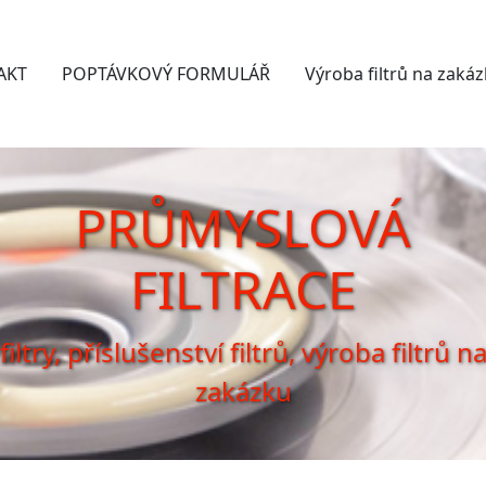
AKT
POPTÁVKOVÝ FORMULÁŘ
Výroba filtrů na zaká
PRŮMYSLOVÁ
FILTRACE
filtry, příslušenství filtrů, výroba filtrů n
zakázku