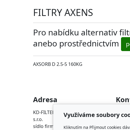
FILTRY AXENS
Pro nabídku alternativ fi
anebo prostřednictvím
p
AXSORB D 2.5-5 160KG
Adresa
Kon
KD-FILTER, Průmyslová filtrace
info@p
Využíváme soubory coo
s.r.o.
+420 2
sídlo firmy
Kliknutím na Přijmout cookies dáv