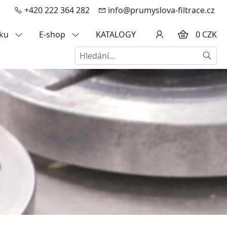
+420 222 364 282
info@prumyslova-filtrace.cz
zku
E-shop
KATALOGY
0 CZK
Hledat
a