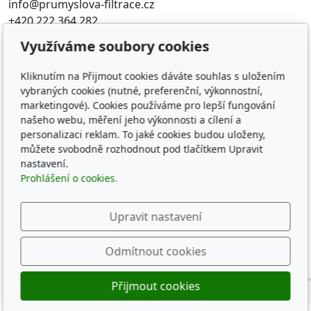
info@prumyslova-filtrace.cz
+420 222 364 282
Využíváme soubory cookies
Oblíbené odkazy
Kliknutím na Přijmout cookies dáváte souhlas s uložením
Katalog filtrů MANN
vybraných cookies (nutné, preferenční, výkonnostní,
KDFILTER.CZ
marketingové). Cookies používáme pro lepší fungování
FILTR-FILTRY.CZ
našeho webu, měření jeho výkonnosti a cílení a
FILTER-FILTERS.EU
personalizaci reklam. To jaké cookies budou uloženy,
Vyhledávání filtrů podle rozměru
můžete svobodně rozhodnout pod tlačítkem Upravit
nastavení.
Prohlášení o cookies.
Sledujte nás
Upravit nastavení
Odmítnout cookies
© 2026
KD-FILTER, Průmyslová filtrace s.r.o.
Přijmout cookies
Běží na
inPage
s AI